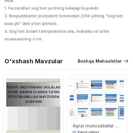
Reja:
1. Farzandlari sog`lom yurtning kelajagi buyukdir.
2. Respublikamiz prezidenti tomonidan 2014-yilning “Sog`lom
bola yili” deb e’lon qilinishi.
3. Sog`lom bolani tarbiyalashda oila, mahalla va ta’lim
muassasining o`rni.
O'xshash Mavzular
Boshqa Mahsulotlar
Agrar munosabatlar va
agrobiznes
Xarid qiling