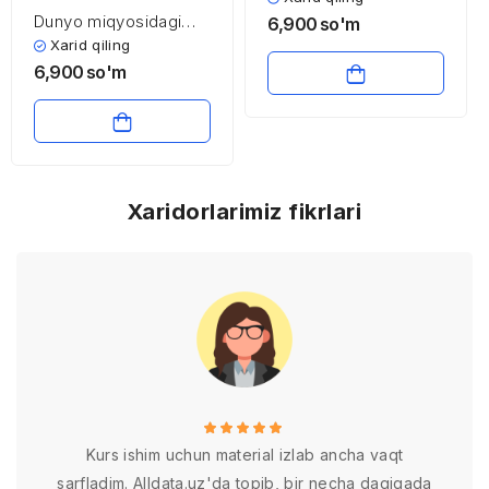
Dunyo miqyosidagi
6,900
so'm
bolalar o’limi hamda
Xarid qiling
ularga ta’sir etuvchi
6,900
so'm
omillar
Xaridorlarimiz fikrlari
Kurs ishim uchun material izlab ancha vaqt
sarfladim. Alldata.uz'da topib, bir necha daqiqada