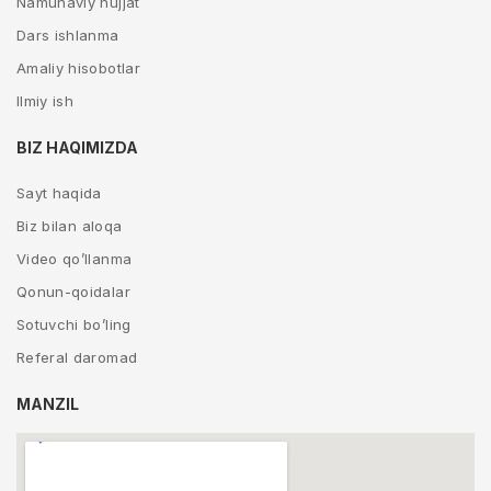
Namunaviy hujjat
Dars ishlanma
Amaliy hisobotlar
Ilmiy ish
BIZ HAQIMIZDA
Sayt haqida
Biz bilan aloqa
Video qo’llanma
Qonun-qoidalar
Sotuvchi bo’ling
Referal daromad
MANZIL