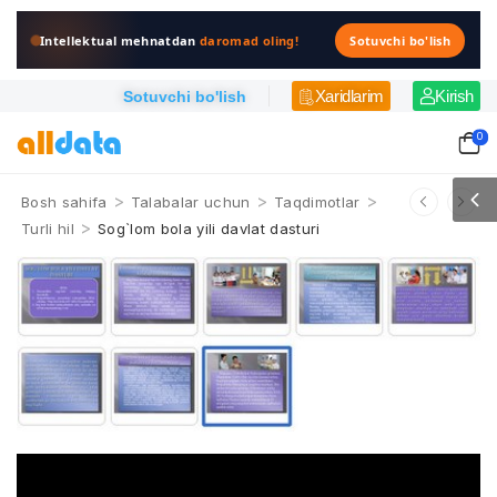
Intellektual mehnatdan
daromad oling!
Sotuvchi bo'lish
Xaridlarim
Kirish
Sotuvchi bo'lish
0
>
>
>
Bosh sahifa
Talabalar uchun
Taqdimotlar
>
Turli hil
Sog`lom bola yili davlat dasturi