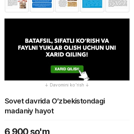
Sovet davrida O’zbekistondagi
madaniy hayot
6,900
so'm