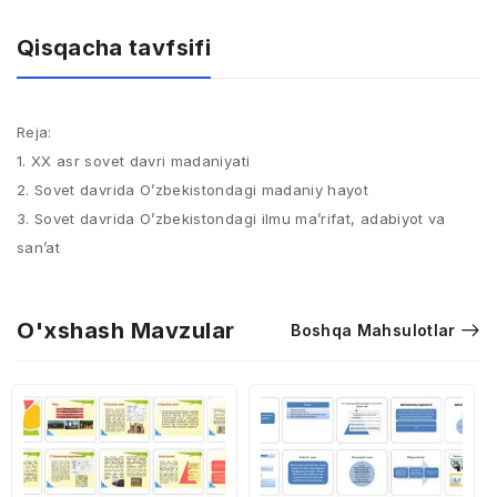
Qisqacha tavfsifi
Reja:
1. XX asr sovet davri madaniyati
2. Sovet davrida O’zbekistondagi madaniy hayot
3. Sovet davrida O’zbekistondagi ilmu ma’rifat, adabiyot va
san’at
O'xshash Mavzular
Boshqa Mahsulotlar