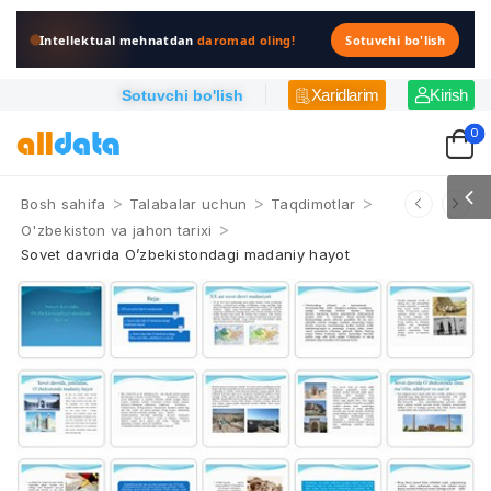
Intellektual mehnatdan
daromad oling!
Sotuvchi bo'lish
Xaridlarim
Kirish
Sotuvchi bo'lish
0
>
>
>
Bosh sahifa
Talabalar uchun
Taqdimotlar
>
O'zbekiston va jahon tarixi
Sovet davrida O’zbekistondagi madaniy hayot