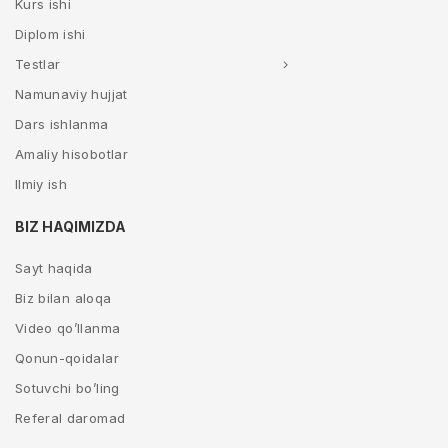
Kurs ishi
Diplom ishi
Testlar
Namunaviy hujjat
Dars ishlanma
Amaliy hisobotlar
Ilmiy ish
BIZ HAQIMIZDA
Sayt haqida
Biz bilan aloqa
Video qo’llanma
Qonun-qoidalar
Sotuvchi bo’ling
Referal daromad