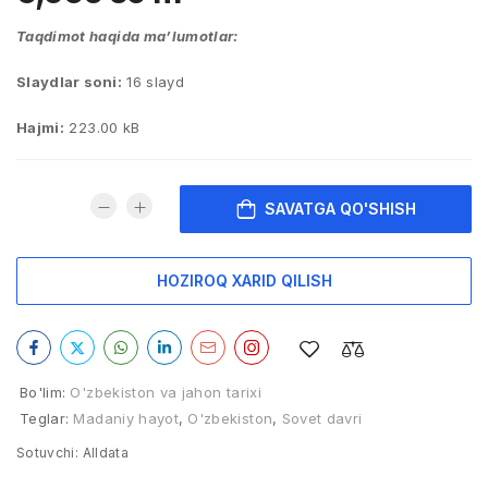
Taqdimot haqida ma’lumotlar:
Slaydlar soni:
16 slayd
Hajmi:
223.00 kB
SAVATGA QO'SHISH
HOZIROQ XARID QILISH
Bo'lim:
O'zbekiston va jahon tarixi
Teglar:
Madaniy hayot
,
O'zbekiston
,
Sovet davri
Sotuvchi:
Alldata