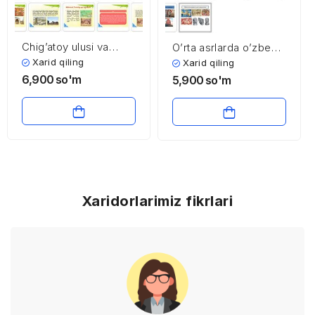
Chig’atoy ulusi va
O’rta asrlarda o’zbek
uning boshqaruv tizimi
davlatchiligi tarixi.
Xarid qiling
Xarid qiling
Ijtimoiy-siyosiy va
6,900
so'm
5,900
so'm
iqtisodiy hayot
Xaridorlarimiz fikrlari