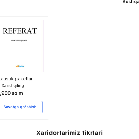
Boshqa
tatistik paketlar
Xarid qiling
,900
so'm
Savatga qo'shish
Xaridorlarimiz fikrlari