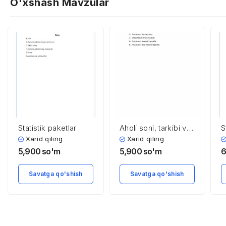
O'xshash Mavzular
Statistik paketlar
Aholi soni, tarkibi va
S
joylashishi
Xarid qiling
Xarid qiling
statistikasi
5,900
so'm
5,900
so'm
6
Savatga qo'shish
Savatga qo'shish