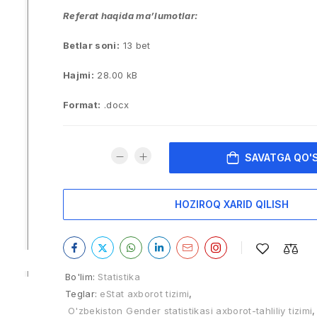
Referat haqida ma’lumotlar:
Betlar soni:
13 bet
Hajmi:
28.00 kB
Format:
.docx
SAVATGA QO'
HOZIROQ XARID QILISH
Bo'lim:
Statistika
Teglar:
eStat axborot tizimi
,
O'zbekiston Gender statistikasi axborot-tahliliy tizimi
,