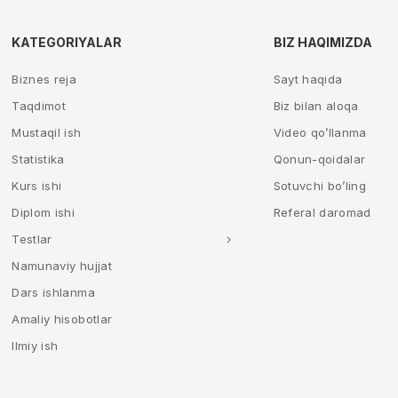
KATEGORIYALAR
BIZ HAQIMIZDA
Biznes reja
Sayt haqida
Taqdimot
Biz bilan aloqa
Mustaqil ish
Video qo’llanma
Statistika
Qonun-qoidalar
Kurs ishi
Sotuvchi bo’ling
Diplom ishi
Referal daromad
Testlar
Namunaviy hujjat
Dars ishlanma
Amaliy hisobotlar
Ilmiy ish