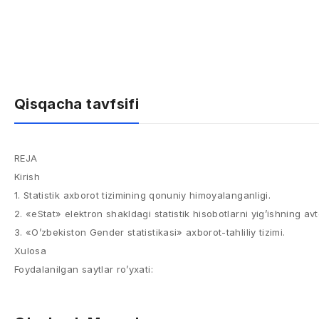
Qisqacha tavfsifi
REJA
Kirish
1. Statistik axborot tizimining qonuniy himoyalanganligi.
2. «eStat» elektron shakldagi statistik hisobotlarni yig’ishning avt
3. «O’zbekiston Gender statistikasi» axborot-tahliliy tizimi.
Xulosa
Foydalanilgan saytlar ro’yxati: