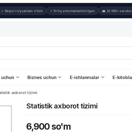
✓ Bepul ro'yxatdan o'tish
⚡ To'liq avtomatlashtirilgan
👥 32 000+ xaridor
 uchun
Biznes uchun
E-ishlanmalar
E-kitobla
atistik axborot tizimi
Statistik axborot tizimi
6,900
so'm