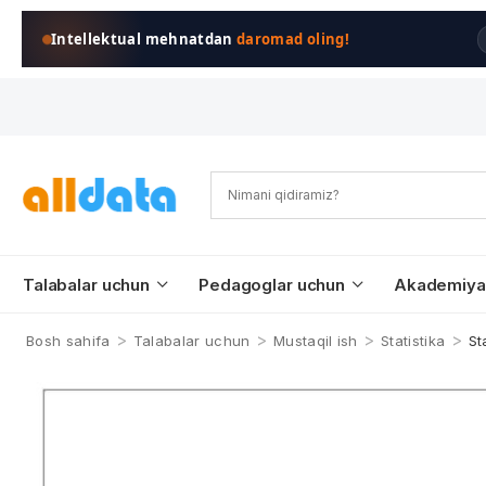
Intellektual mehnatdan
daromad oling!
Talabalar uchun
Pedagoglar uchun
Akademiya
>
>
>
>
Bosh sahifa
Talabalar uchun
Mustaqil ish
Statistika
St