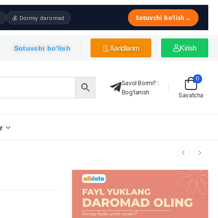
Sotuvchi bo'lish
→
💰 Doimiy daromad
Xaridlarim
Kirish
Sotuvchi bo'lish
0
Savol Bormi?
:
Bog'lanish
Savatcha
r