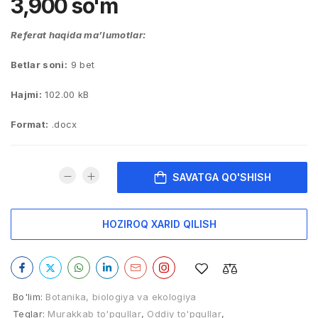
3,900
so'm
Referat haqida ma’lumotlar:
Betlar soni:
9 bet
Hajmi:
102.00 kB
Format:
.docx
SAVATGA QO'SHISH
HOZIROQ XARID QILISH
Bo'lim:
Botanika, biologiya va ekologiya
Teglar:
Murakkab to'pgullar
,
Oddiy to'pgullar
,