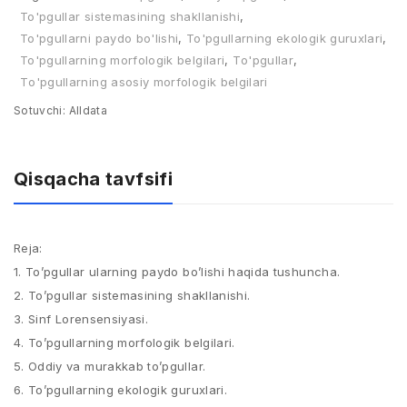
To'pgullar sistemasining shakllanishi
,
To'pgullarni paydo bo'lishi
,
To'pgullarning ekologik guruxlari
,
To'pgullarning morfologik belgilari
,
Tо'pgullar
,
Tо'pgullarning asosiy morfologik belgilari
Sotuvchi:
Alldata
Qisqacha tavfsifi
Reja:
1. To’pgullar ularning paydo bo’lishi haqida tushuncha.
2. To’pgullar sistemasining shakllanishi.
3. Sinf Lorensensiyasi.
4. To’pgullarning morfologik belgilari.
5. Oddiy va murakkab to’pgullar.
6. To’pgullarning ekologik guruxlari.