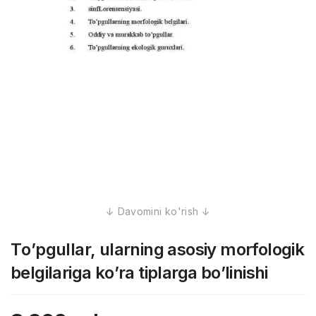
Tо’pgullar, ularning asosiy morfologik
belgilariga kо’ra tiplarga bо’linishi