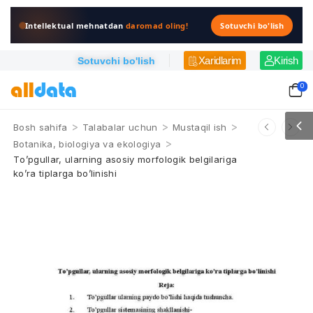
Intellektual mehnatdan
daromad oling!
Sotuvchi bo'lish
Xaridlarim
Kirish
Sotuvchi bo'lish
0
>
>
>
Bosh sahifa
Talabalar uchun
Mustaqil ish
>
Botanika, biologiya va ekologiya
Tо’pgullar, ularning asosiy morfologik belgilariga
kо’ra tiplarga bо’linishi