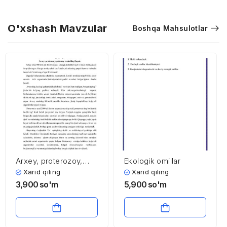
O'xshash Mavzular
Boshqa Mahsulotlar
Arxey, proterozoy,
Ekologik omillar
paleozoy, mezozoy,
Xarid qiling
Xarid qiling
kaynozoy eralari va
3,900
so'm
5,900
so'm
ulardagi kechgan
biologik jarayonlar