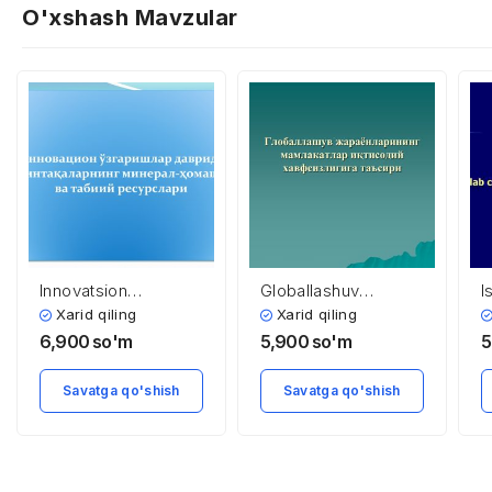
O'xshash Mavzular
Innovatsion
Globallashuv
I
o’zgarishlar davrida
jarayonlarining
j
Xarid qiling
Xarid qiling
mintaqalarning
mamlakatlar
n
6,900
so'm
5,900
so'm
5
mineral-xomashyo
iqtisodiy
va tabiiy resurslari
xavfsizligiga ta’siri
Savatga qo'shish
Savatga qo'shish