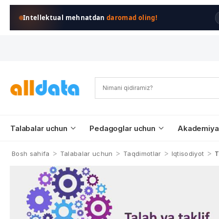
Intellektual mehnatdan
daromad oling!
Talabalar uchun
Pedagoglar uchun
Akademiya
>
>
>
>
Bosh sahifa
Talabalar uchun
Taqdimotlar
Iqtisodiyot
T