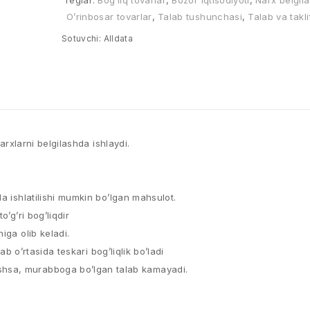
Teglar:
Bog’liq tovarlar
,
Bozor iqtisodiyoti
,
Narx belgil
O’rinbosar tovarlar
,
Talab tushunchasi
,
Talab va takli
Sotuvchi:
Alldata
arxlarni belgilashda ishlaydi.
a ishlatilishi mumkin bo’lgan mahsulot.​
g’ri bog’liqdir​
ga olib keladi.​
b o’rtasida teskari bog’liqlik bo’ladi​
shsa, murabboga bo’lgan talab kamayadi.