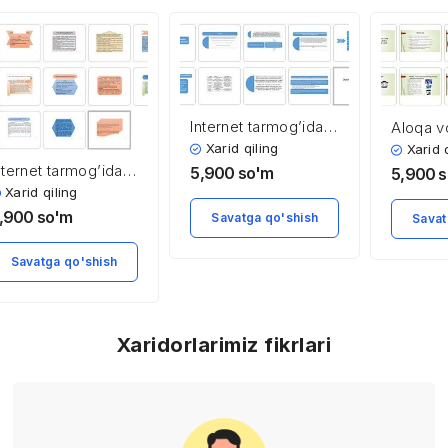
Internet tarmog’ida
Aloqa vo
axborotni himoya
mobil a
Xarid qiling
Xarid 
qilish
texnolog
nternet tarmog’ida
5,900
so'm
5,900
s
xborotni himoya
Xarid qiling
ilish
,900
so'm
Savatga qo'shish
Savat
Savatga qo'shish
Xaridorlarimiz fikrlari