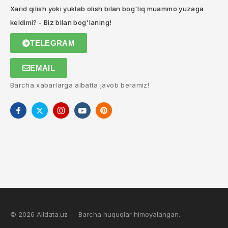
Xarid qilish yoki yuklab olish bilan bog'liq muammo yuzaga
keldimi? - Biz bilan bog'laning!
TELEGRAM
EMAIL
Barcha xabarlarga albatta javob beramiz!
© 2026 Alldata.uz — Barcha huquqlar himoyalangan.