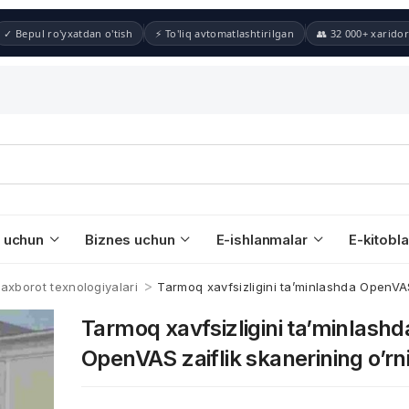
✓ Bepul ro'yxatdan o'tish
⚡ To'liq avtomatlashtirilgan
👥 32 000+ xaridor
 uchun
Biznes uchun
E-ishlanmalar
E-kitobla
>
 axborot texnologiyalari
Tarmoq xavfsizligini ta’minlashda OpenVAS 
Tarmoq xavfsizligini ta’minlashd
OpenVAS zaiflik skanerining o’rn