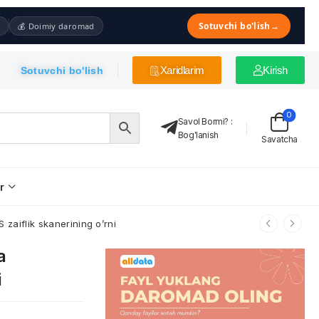
Sotuvchi bo'lish
→
💰 Doimiy daromad
Xaridlarim
Kirish
Sotuvchi bo'lish
0
Savol Bormi?
:
Bog'lanish
Savatcha
r
zaiflik skanerining o’rni
a
i