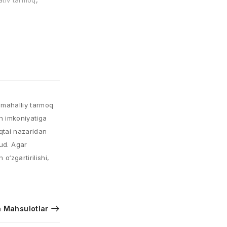
ativ tarmoq
,
 mahalliy tarmoq
sh imkoniyatiga
uqtai nazaridan
ud. Agar
o‘zgartirilishi,
 Mahsulotlar