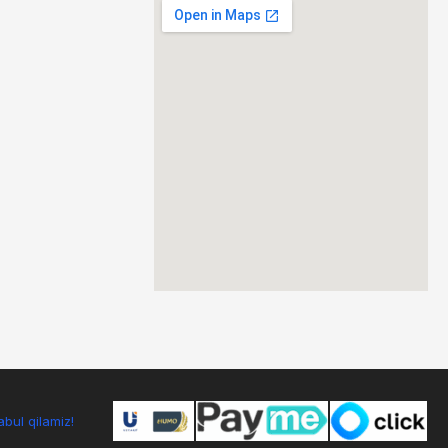
bul qilamiz!