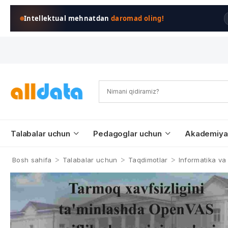
Intellektual mehnatdan
daromad oling!
Talabalar uchun
Pedagoglar uchun
Akademiya
>
>
>
Bosh sahifa
Talabalar uchun
Taqdimotlar
Informatika va