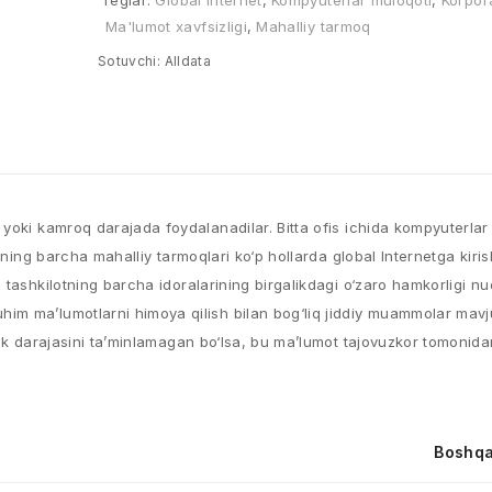
Teglar:
Global Internet
,
Kompyuterlar muloqoti
,
Korpor
Ma'lumot xavfsizligi
,
Mahalliy tarmoq
Sotuvchi:
Alldata
yoki kamroq darajada foydalanadilar. Bitta ofis ichida kompyuterlar
tning barcha mahalliy tarmoqlari ko‘p hollarda global Internetga kiri
 tashkilotning barcha idoralarining birgalikdagi o‘zaro hamkorligi n
im ma’lumotlarni himoya qilish bilan bog‘liq jiddiy muammolar mavj
ik darajasini ta’minlamagan bo‘lsa, bu ma’lumot tajovuzkor tomonidan 
Boshqa