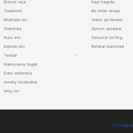
Biznes reja
Sayt haqida
Taqdimot
Biz bilan aloqa
Mustaqil ish
Video qo’llanma
Statistika
Qonun-qoidalar
Kurs ishi
Sotuvchi bo’ling
Diplom ishi
Referal daromad
Testlar
Namunaviy hujjat
Dars ishlanma
Amaliy hisobotlar
Ilmiy ish
To'lovga qa