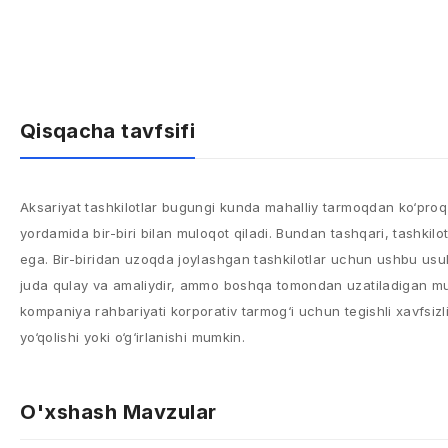
Qisqacha tavfsifi
Aksariyat tashkilotlar bugungi kunda mahalliy tarmoqdan ko‘proq 
yordamida bir-biri bilan muloqot qiladi. Bundan tashqari, tashkilo
ega. Bir-biridan uzoqda joylashgan tashkilotlar uchun ushbu usul
juda qulay va amaliydir, ammo boshqa tomondan uzatiladigan muh
kompaniya rahbariyati korporativ tarmog‘i uchun tegishli xavfsizl
yo‘qolishi yoki o‘g‘irlanishi mumkin.
O'xshash Mavzular