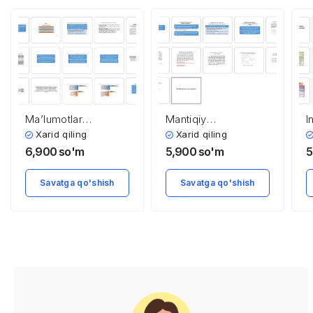
Ma’lumotlar
Mantiqiy
I
bazalarini yaratilishi
funksiyalarni
a
Xarid qiling
Xarid qiling
va ishlatilishi
ixchamlashtirish
q
6,900
so'm
5,900
so'm
5
(minimizatsiyalashtirish)
Savatga qo'shish
Savatga qo'shish