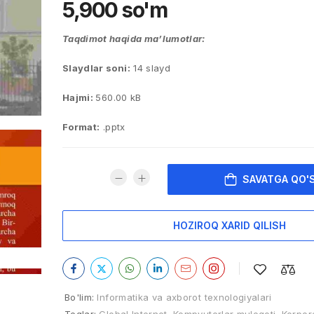
5,900
so'm
Taqdimot haqida ma’lumotlar:
Slaydlar soni:
14 slayd
Hajmi:
560.00 kB
Format:
.pptx
SAVATGA QO'
HOZIROQ XARID QILISH
Bo'lim:
Informatika va axborot texnologiyalari