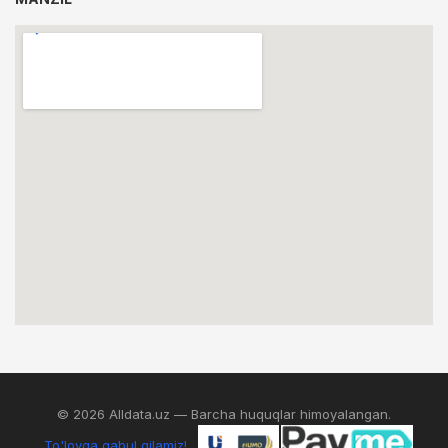
© 2026 Alldata.uz — Barcha huquqlar himoyalangan.
To'lovga qabul qilamiz!