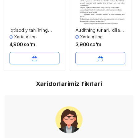
Iqtisodiy tahlilning
Auditning turlari, xillari
rivоjlаnish tarixi va fаn
va shakllari. Audit va
Xarid qiling
Xarid qiling
sifаtidа shаkllаnishi
taftish
4,900
so'm
3,900
so'm
Xaridorlarimiz fikrlari