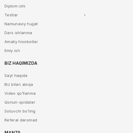
Diplom ishi
Testlar
Namunaviy hujjat
Dars ishlanma
Amaliy hisobotlar
Ilmiy ish
BIZ HAQIMIZDA
Sayt haqida
Biz bilan aloqa
Video qo’llanma
Qonun-qoidalar
Sotuvchi bo’ling
Referal daromad
MANZIL