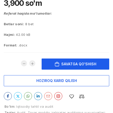
3,900
so'm
Referat haqida ma’lumotlar:
Betlar soni:
8 bet
Hajmi:
42.00 kB
Format:
.docx
SAVATGA QO'SHISH
HOZIROQ XARID QILISH
Bo'lim:
Iqtisodiy tahlil va audit
Teglar:
Audit
,
Tovar moddiy zahiralar auditining xususiyatlari
,