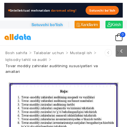
Intellektual mehnatdan
daromad oling!
Sotuvchi bo'lish
Xaridlarim
Kirish
Sotuvchi bo'lish
0
>
>
>
Bosh sahifa
Talabalar uchun
Mustaqil ish
>
Iqtisodiy tahlil va audit
Tovar moddiy zahiralar auditining xususiyatlari va
amallari