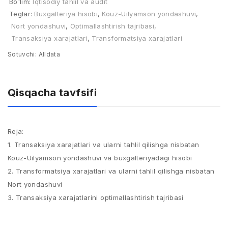
Bo'lim:
Iqtisodiy tahlil va audit
Teglar:
Buxgalteriya hisobi
,
Kouz-Uilyamson yondashuvi
,
Nort yondashuvi
,
Optimallashtirish tajribasi
,
Transaksiya xarajatlari
,
Transformatsiya xarajatlari
Sotuvchi:
Alldata
Qisqacha tavfsifi
Reja:
1. Transaksiya xarajatlari va ularni tahlil qilishga nisbatan
Kouz-Uilyamson yondashuvi vа buхgаltеriyadаgi hisоbi​
​2. Transformatsiya xarajatlari va ularni tahlil qilishga nisbatan
Nort yondashuvi
3. Transaksiya xarajatlarini optimallashtirish tajribasi