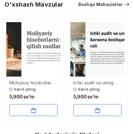
O'xshash Mavzular
Boshqa Mahsulotlar
Moliyaviy hisobotlarni
Ichki audit va uning
tahlil qilish usullari
korxona
Xarid qiling
Xarid qiling
boshqaruvidagi roli
5,900
so'm
5,900
so'm