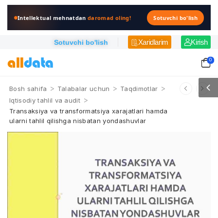
Intellektual mehnatdan
daromad oling!
Sotuvchi bo'lish
Xaridlarim
Kirish
Sotuvchi bo'lish
0
>
>
>
Bosh sahifa
Talabalar uchun
Taqdimotlar
>
Iqtisodiy tahlil va audit
Transaksiya va transformatsiya xarajatlari hamda
ularni tahlil qilishga nisbatan yondashuvlar