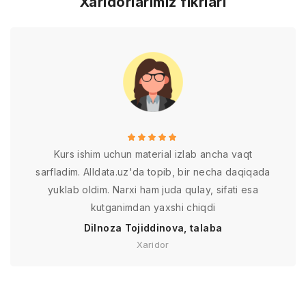
Xaridorlarimiz fikrlari
Kurs ishim uchun material izlab ancha vaqt
sarfladim. Alldata.uz'da topib, bir necha daqiqada
yuklab oldim. Narxi ham juda qulay, sifati esa
kutganimdan yaxshi chiqdi
Dilnoza Tojiddinova, talaba
Xaridor