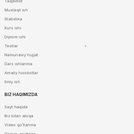
Taqdimot
Mustaqil ish
Statistika
Kurs ishi
Diplom ishi
Testlar
Namunaviy hujjat
Dars ishlanma
Amaliy hisobotlar
Ilmiy ish
BIZ HAQIMIZDA
Sayt haqida
Biz bilan aloqa
Video qo’llanma
Qonun-qoidalar