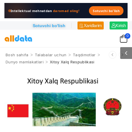
Intellektual mehnatdan
daromad oling!
Sotuvchi bo'lish
Xaridlarim
Kirish
Sotuvchi bo'lish
0
>
>
>
Bosh sahifa
Talabalar uchun
Taqdimotlar
>
Dunyo mamlakatlari
Xitoy Xalq Respublikasi