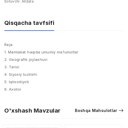
Sotuvchi:
Alldata
Qisqacha tavfsifi
Reja:
1. Mamlakat haqida umumiy ma’lumotlar
2. Geografik joylashuvi
3. Tarixi
4. Siyosiy tuzilishi
5. Iqtisodiyoti
6. Axolisi
O'xshash Mavzular
Boshqa Mahsulotlar