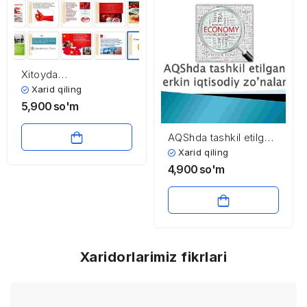
Xitoyda
standartlashtirish
Xarid qiling
5,900
so'm
AQShda tashkil etilgan
erkin iqtisodiy zo’nalar
Xarid qiling
4,900
so'm
Xaridorlarimiz fikrlari