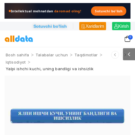
Intellektual mehnatdan
daromad oling!
Sotuvchi bo'lish
Xaridlarim
Kirish
Sotuvchi bo'lish
0
>
>
>
Bosh sahifa
Talabalar uchun
Taqdimotlar
>
Iqtisodiyot
Yalpi ishchi kuchi, uning bandligi va ishsizlik