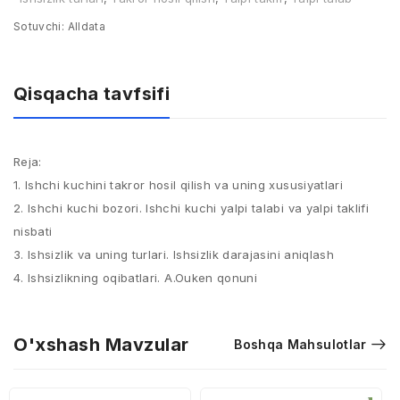
Sotuvchi:
Alldata
Qisqacha tavfsifi
Reja:
1​. Ishchi kuchini takror hosil qilish va uning xususiyatlari​
2​. Ishchi kuchi bozori. Ishchi kuchi yalpi talabi va yalpi taklifi
nisbati​
3​. Ishsizlik va uning turlari. Ishsizlik darajasini aniqlash​
4​. Ishsizlikning oqibatlari. A.Ouken qonuni
O'xshash Mavzular
Boshqa Mahsulotlar