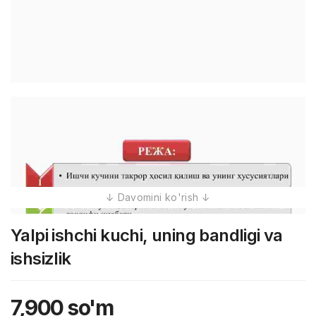
Yalpi ishchi kuchi, uning bandligi va
ishsizlik
7,900
so'm