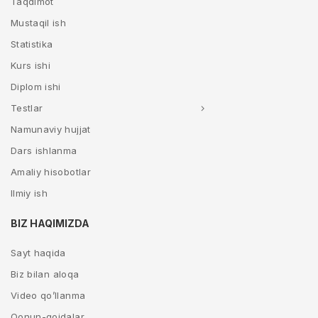
Taqdimot
Mustaqil ish
Statistika
Kurs ishi
Diplom ishi
Testlar
Namunaviy hujjat
Dars ishlanma
Amaliy hisobotlar
Ilmiy ish
BIZ HAQIMIZDA
Sayt haqida
Biz bilan aloqa
Video qo’llanma
Qonun-qoidalar