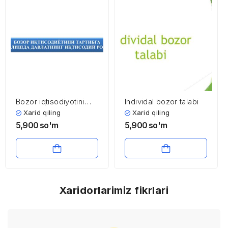
Bozor iqtisodiyotini
Individal bozor talabi
tartibga solishda
Xarid qiling
Xarid qiling
davlatning iqtisodiy roli
5,900
so'm
5,900
so'm
Xaridorlarimiz fikrlari