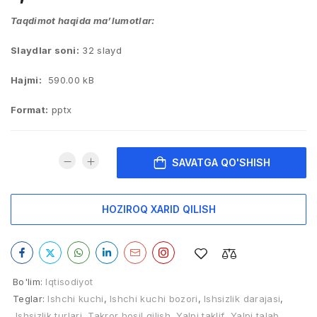
Taqdimot haqida ma’lumotlar:
Slaydlar soni:
32 slayd
Hajmi:
590.00 kB
Format:
pptx
SAVATGA QO'SHISH
HOZIROQ XARID QILISH
Bo'lim:
Iqtisodiyot
Teglar:
Ishchi kuchi
,
Ishchi kuchi bozori
,
Ishsizlik darajasi
,
Ishsizlik turlari
,
Takror hosil qilish
,
Yalpi taklif
,
Yalpi talab