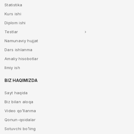
Statistika
Kurs ishi
Diplom ishi
Testlar
Namunaviy hujjat
Dars ishlanma
Amaliy hisobotlar
Ilmiy ish
BIZ HAQIMIZDA
Sayt haqida
Biz bilan aloqa
Video qo’llanma
Qonun-qoidalar
Sotuvchi bo’ling