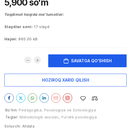
5,900
so'm
Taqdimot haqida ma’lumotlar:
Slaydlar soni:
17 slayd
Hajmi:
865.00 kB
SAVATGA QO'SHISH
HOZIROQ XARID QILISH
Bo'lim:
Pedagogika, Psixologiya va Sotsiologiya
Teglar:
Metodologik asoslar
,
Yuridik psixologiya
Sotuvchi:
Alldata