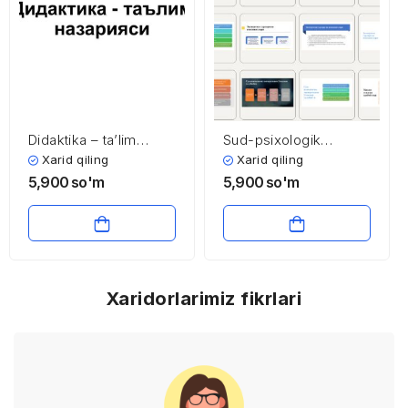
Didaktika – ta’lim
Sud-psixologik
nazariyasi
ekspertizasi
Xarid qiling
Xarid qiling
5,900
so'm
5,900
so'm
Xaridorlarimiz fikrlari