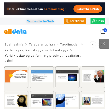
Intellektual mehnatdan
daromad oling!
Sotuvchi bo'lish
Xaridlarim
Kirish
Sotuvchi bo'lish
0
>
>
>
Bosh sahifa
Talabalar uchun
Taqdimotlar
>
Pedagogika, Psixologiya va Sotsiologiya
Yuridik psixologiya fanining predmeti, vazifalari,
tizimi