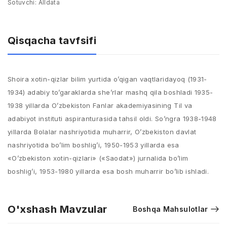
Sotuvchi:
Alldata
Qisqacha tavfsifi
Shoira xotin-qizlar bilim yurtida o’qigan vaqtlaridayoq (1931-
1934) adabiy to’garaklarda she’rlar mashq qila boshladi 1935-
1938 yillarda O’zbekiston Fanlar akademiyasining Til va
adabiyot instituti aspiranturasida tahsil oldi. So’ngra 1938-1948
yillarda Bolalar nashriyotida muharrir, O’zbekiston davlat
nashriyotida bo’lim boshlig’i, 1950-1953 yillarda esa
«O’zbekiston xotin-qizlari» («Saodat») jurnalida bo’lim
boshlig’i, 1953-1980 yillarda esa bosh muharrir bo’lib ishladi.
O'xshash Mavzular
Boshqa Mahsulotlar