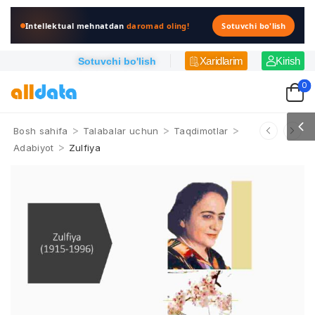
Intellektual mehnatdan
daromad oling!
Sotuvchi bo'lish
Xaridlarim
Kirish
Sotuvchi bo'lish
0
>
>
>
Bosh sahifa
Talabalar uchun
Taqdimotlar
>
Adabiyot
Zulfiya