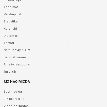
Taqdimot
Mustaqil ish
Statistika
Kurs ishi
Diplom ishi
Testlar
Namunaviy hujjat
Dars ishlanma
Amaliy hisobotlar
Ilmiy ish
BIZ HAQIMIZDA
Sayt haqida
Biz bilan aloqa
Video qo’llanma