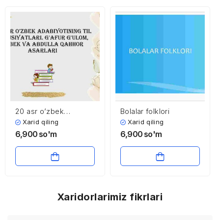
20 asr o’zbek
Bolalar folklori
adabiyotining til
Xarid qiling
Xarid qiling
xususiyatlari. G’afur
6,900
so'm
6,900
so'm
G’ulom, Oybek va
Abdulla Qahhor
asarlari
Xaridorlarimiz fikrlari