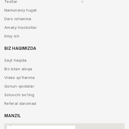
Testlar
Namunaviy hujjat
Dars ishlanma
Amaliy hisobotlar
Ilmiy ish
BIZ HAQIMIZDA
Sayt haqida
Biz bilan aloqa
Video qo’llanma
Qonun-qoidalar
Sotuvchi bo’ling
Referal daromad
MANZIL