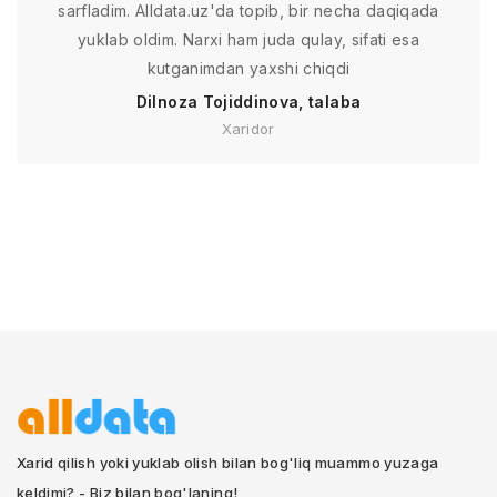
sarfladim. Alldata.uz'da topib, bir necha daqiqada
yuklab oldim. Narxi ham juda qulay, sifati esa
kutganimdan yaxshi chiqdi
Dilnoza Tojiddinova, talaba
Xaridor
Xarid qilish yoki yuklab olish bilan bog'liq muammo yuzaga
keldimi? - Biz bilan bog'laning!