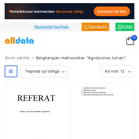
Intellektual mehnatdan
daromad oling!
Sotuvchi bo'lish
Xaridlarim
Kirish
Sotuvchi bo'lish
0
>
Bosh sahifa
Belgilangan mahsulotlar “Agrobiznes turlari”