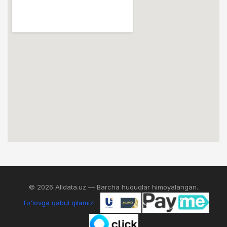
© 2026 Alldata.uz — Barcha huquqlar himoyalangan.
To'lovga qabul qilamiz!