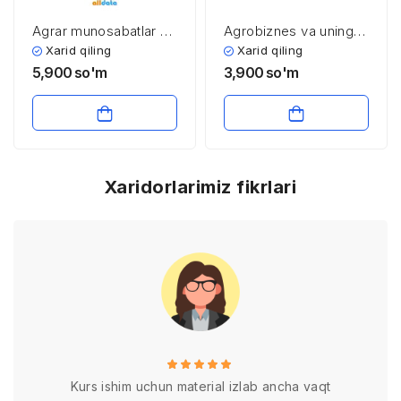
Agrar munosabatlar va
Agrobiznes va uning
agrobiznes
turlari
Xarid qiling
Xarid qiling
5,900
so'm
3,900
so'm
Xaridorlarimiz fikrlari
Kurs ishim uchun material izlab ancha vaqt