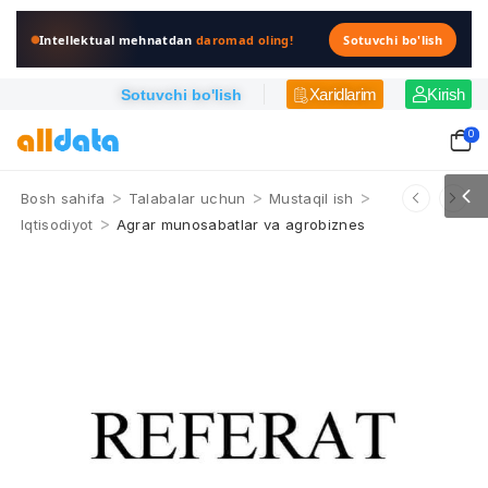
Intellektual mehnatdan
daromad oling!
Sotuvchi bo'lish
Xaridlarim
Kirish
Sotuvchi bo'lish
0
>
>
>
Bosh sahifa
Talabalar uchun
Mustaqil ish
>
Iqtisodiyot
Agrar munosabatlar va agrobiznes