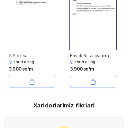
A.Smit va
Buyuk Britaniyaning
D.Rikardolarning
ijtimoiy soha
Xarid qiling
Xarid qiling
iqtisodiy ta’limotlari
iqtisodiyoti
3,900
so'm
3,900
so'm
Xaridorlarimiz fikrlari