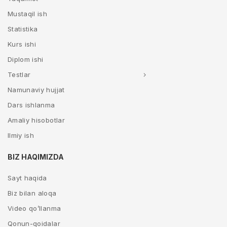
Mustaqil ish
Statistika
Kurs ishi
Diplom ishi
Testlar
Namunaviy hujjat
Dars ishlanma
Amaliy hisobotlar
Ilmiy ish
BIZ HAQIMIZDA
Sayt haqida
Biz bilan aloqa
Video qo’llanma
Qonun-qoidalar