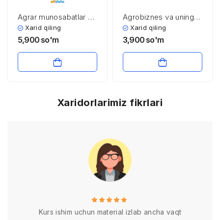
Agrar munosabatlar va
Agrobiznes va uning
agrobiznes
turlari
Xarid qiling
Xarid qiling
5,900
so'm
3,900
so'm
Xaridorlarimiz fikrlari
Kurs ishim uchun material izlab ancha vaqt