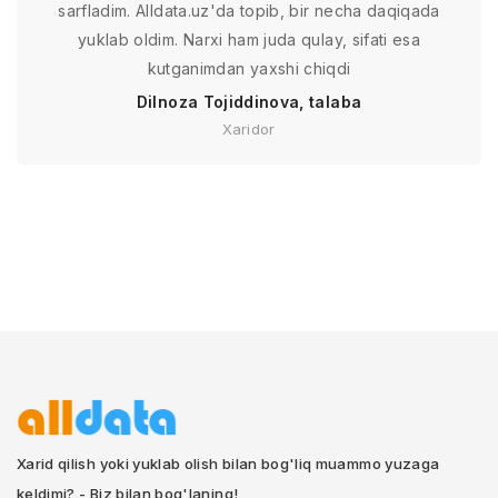
sarfladim. Alldata.uz'da topib, bir necha daqiqada
yuklab oldim. Narxi ham juda qulay, sifati esa
kutganimdan yaxshi chiqdi
Dilnoza Tojiddinova, talaba
Xaridor
Xarid qilish yoki yuklab olish bilan bog'liq muammo yuzaga
keldimi? - Biz bilan bog'laning!