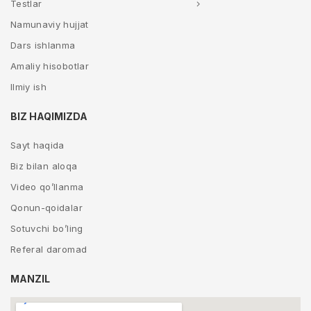
Testlar
Namunaviy hujjat
Dars ishlanma
Amaliy hisobotlar
Ilmiy ish
BIZ HAQIMIZDA
Sayt haqida
Biz bilan aloqa
Video qo’llanma
Qonun-qoidalar
Sotuvchi bo’ling
Referal daromad
MANZIL