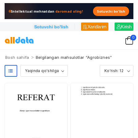
Intellektual mehnatdan
daromad oling!
Sotuvchi bo'lish
Xaridlarim
Kirish
Sotuvchi bo'lish
0
>
Bosh sahifa
Belgilangan mahsulotlar “Agrobiznes”