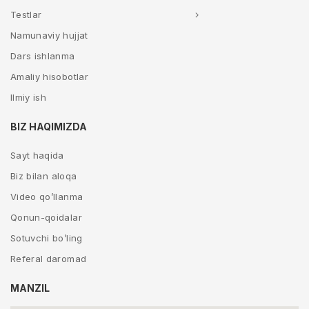
Testlar
Namunaviy hujjat
Dars ishlanma
Amaliy hisobotlar
Ilmiy ish
BIZ HAQIMIZDA
Sayt haqida
Biz bilan aloqa
Video qo’llanma
Qonun-qoidalar
Sotuvchi bo’ling
Referal daromad
MANZIL