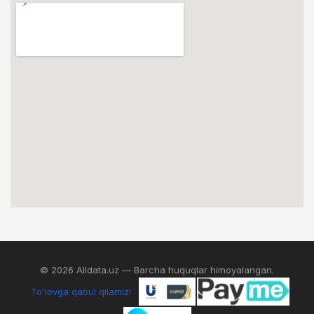
© 2026 Alldata.uz — Barcha huquqlar himoyalangan.
To'lovga qabul qilamiz!