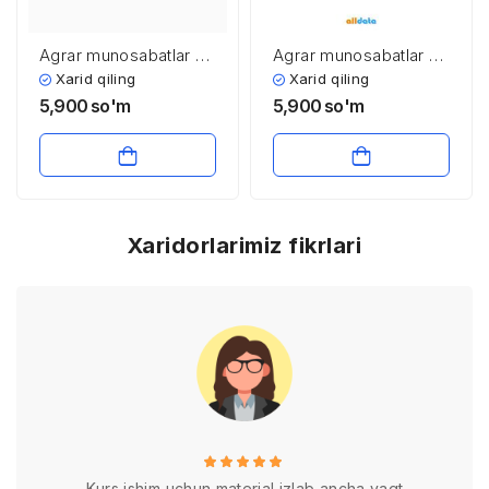
Agrar munosabatlar va
Agrar munosabatlar va
agrobiznes
agrobiznes
Xarid qiling
Xarid qiling
5,900
so'm
5,900
so'm
Xaridorlarimiz fikrlari
Kurs ishim uchun material izlab ancha vaqt