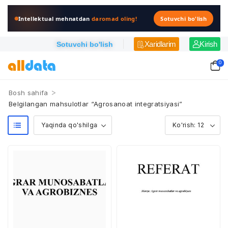
Intellektual mehnatdan
daromad oling!
Sotuvchi bo'lish
Xaridlarim
Kirish
Sotuvchi bo'lish
0
>
Bosh sahifa
Belgilangan mahsulotlar “Agrosanoat integratsiyasi”