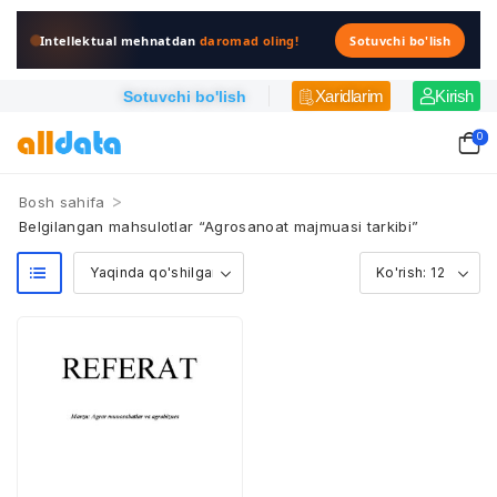
Intellektual mehnatdan
daromad oling!
Sotuvchi bo'lish
Xaridlarim
Kirish
Sotuvchi bo'lish
0
>
Bosh sahifa
Belgilangan mahsulotlar “Agrosanoat majmuasi tarkibi”