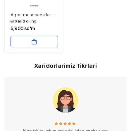
Agrar munosabatlar va
agrobiznes
Xarid qiling
5,900
so'm
Xaridorlarimiz fikrlari
Kurs ishim uchun material izlab ancha vaqt