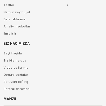
Testlar
Namunaviy hujjat
Dars ishlanma
Amaliy hisobotlar
Ilmiy ish
BIZ HAQIMIZDA
Sayt haqida
Biz bilan aloqa
Video qo’llanma
Qonun-qoidalar
Sotuvchi bo’ling
Referal daromad
MANZIL