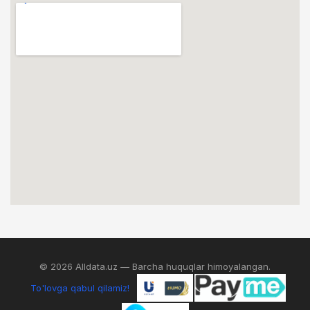
© 2026 Alldata.uz — Barcha huquqlar himoyalangan.
To'lovga qabul qilamiz!