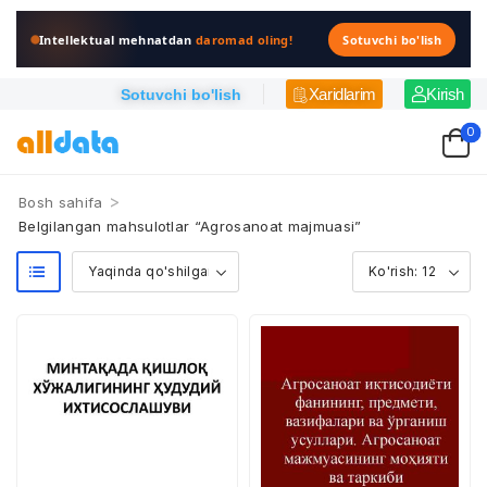
Intellektual mehnatdan
daromad oling!
Sotuvchi bo'lish
Xaridlarim
Kirish
Sotuvchi bo'lish
0
>
Bosh sahifa
Belgilangan mahsulotlar “Agrosanoat majmuasi”