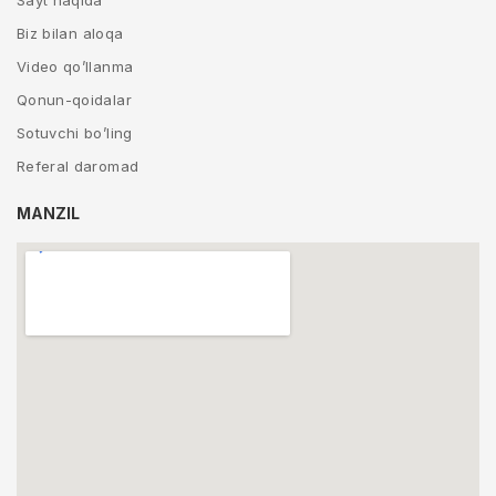
Sayt haqida
Biz bilan aloqa
Video qo’llanma
Qonun-qoidalar
Sotuvchi bo’ling
Referal daromad
MANZIL