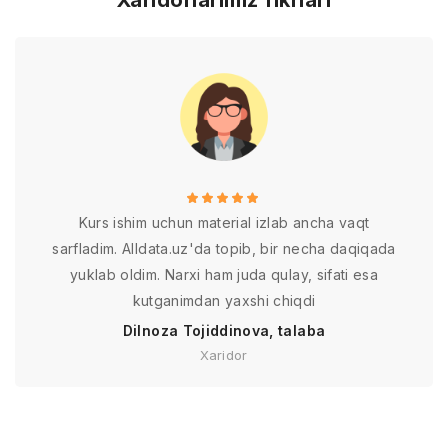
Xaridorlarimiz fikrlari
Kurs ishim uchun material izlab ancha vaqt
sarfladim. Alldata.uz'da topib, bir necha daqiqada
yuklab oldim. Narxi ham juda qulay, sifati esa
kutganimdan yaxshi chiqdi
Dilnoza Tojiddinova, talaba
Xaridor