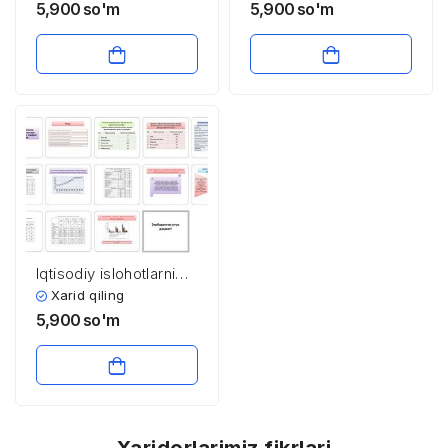
rivojlantirish
5,900
so'm
5,900
so'm
Iqtisodiy islohotlarni
chuqurlashtirish
Xarid qiling
sharoitida qishloq
5,900
so'm
xo’jaligining hududiy
ixtisoslashuvi