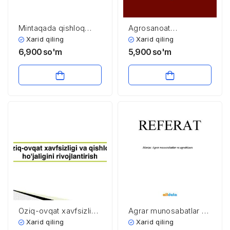
Mintaqada qishloq
Agrosanoat
xo’jaligining hududiy
iqtisodiyoti fanining
Xarid qiling
Xarid qiling
ixtisoslashuvi
predmeti, vazifalari va
6,900
so'm
5,900
so'm
o‘rganish usullari.
Agrosanoat
majmuasining mohiyati
va tarkibi
Oziq-ovqat xavfsizligi
Agrar munosabatlar va
va qishloq ho’jaligini
agrobiznes
Xarid qiling
Xarid qiling