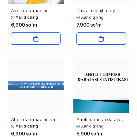
Axoli daromadlar,
Davlatning ijtimoiy
ularning taqsimlanishi,
siyosati
Xarid qiling
Xarid qiling
tengsizligi.
6,900
so'm
7,900
so'm
Qashshoqlik
Aholi daromadlari va
Aholi turmush darajasi
davlatning ijtimoiy
statistikasi
Xarid qiling
Xarid qiling
siyosati
6,900
so'm
5,900
so'm