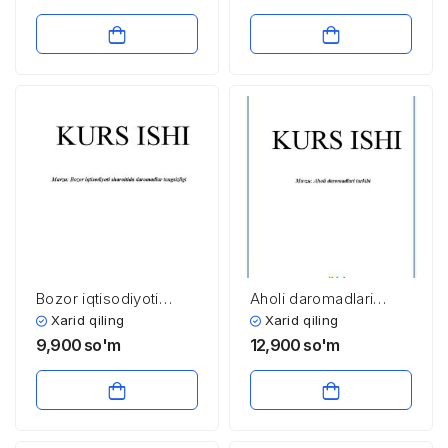
Bozor iqtisodiyoti
Aholi daromadlari
sharoitida daromadlar
tarkibi
Xarid qiling
Xarid qiling
tengsizligi
9,900
so'm
12,900
so'm