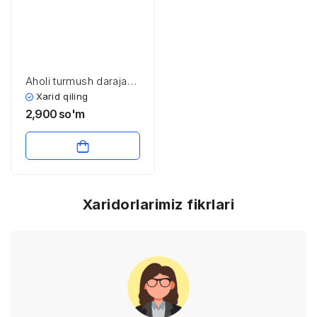
Aholi turmush darajasi
va uning asosiy
Xarid qiling
indikatorlari
2,900
so'm
Xaridorlarimiz fikrlari