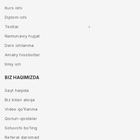
Kurs ishi
Diplom ishi
Testlar
Namunaviy hujjat
Dars ishlanma
Amaliy hisobotlar
Ilmiy ish
BIZ HAQIMIZDA
Sayt haqida
Biz bilan aloqa
Video qo’llanma
Qonun-qoidalar
Sotuvchi bo’ling
Referal daromad