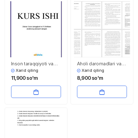
Inson taraqqiyoti va
Aholi daromadlari va
O’zbekiston
davlatning ijtimoiy
Xarid qiling
Xarid qiling
aholisining turmush
siyosati
11,900
so'm
8,900
so'm
darajasi