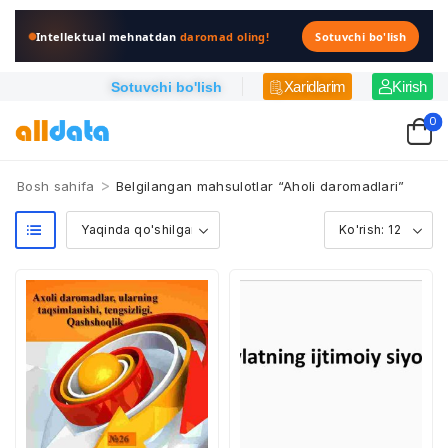
Intellektual mehnatdan
daromad oling!
Sotuvchi bo'lish
Xaridlarim
Kirish
Sotuvchi bo'lish
0
>
Bosh sahifa
Belgilangan mahsulotlar “Aholi daromadlari”