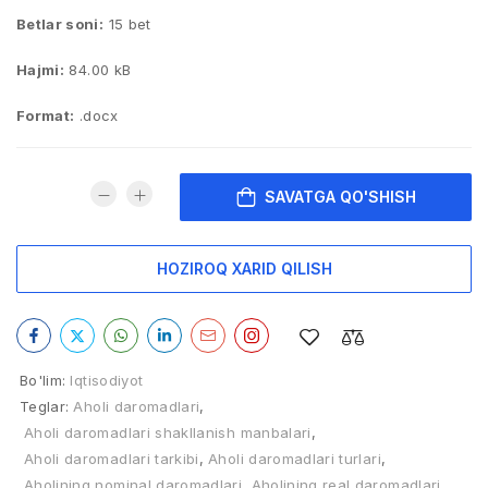
Betlar soni:
15 bet
Hajmi:
84.00 kB
Format:
.docx
SAVATGA QO'SHISH
HOZIROQ XARID QILISH
Bo'lim:
Iqtisodiyot
Teglar:
Aholi daromadlari
,
Aholi daromadlari shakllanish manbalari
,
Aholi daromadlari tarkibi
,
Aholi daromadlari turlari
,
Aholining nominal daromadlari
,
Aholining real daromadlari
,