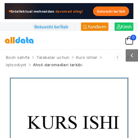
Intellektual mehnatdan
daromad oling!
Sotuvchi bo'lish
Xaridlarim
Kirish
Sotuvchi bo'lish
0
>
>
>
Bosh sahifa
Talabalar uchun
Kurs ishlar
>
Iqtisodiyot
Aholi daromadlari tarkibi