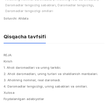
Daromadlar tengsizlig sabablari
,
Daromadlar tengsizligi
,
Daromadlar tengsizligi omillari
Sotuvchi:
Alldata
Qisqacha tavfsifi
REJA:
Kirish
1. Aholi daromadlari va uning tarkibi.
2. Aholi daromadlari, uning turlari va shakllanish manbalari.
3. Aholining nominal, real daromadi.
4. Daromadlar tengsizligi, uning sabablari va omillari.
Xulosa
Foydalanilgan adabiyotlar