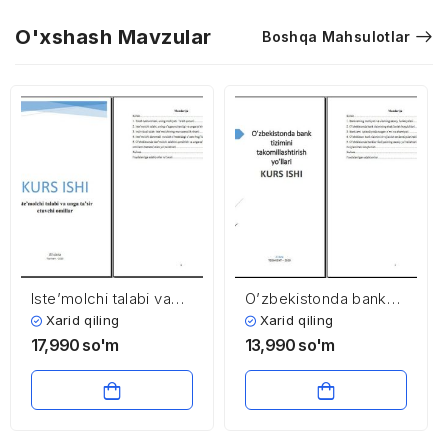
O'xshash Mavzular
Boshqa Mahsulotlar
Iste’molchi talabi va
O’zbekistonda bank
unga ta’sir etuvchi
tizimini
Xarid qiling
Xarid qiling
omillar
takomillashtirish
17,990
so'm
13,990
so'm
yo’llari