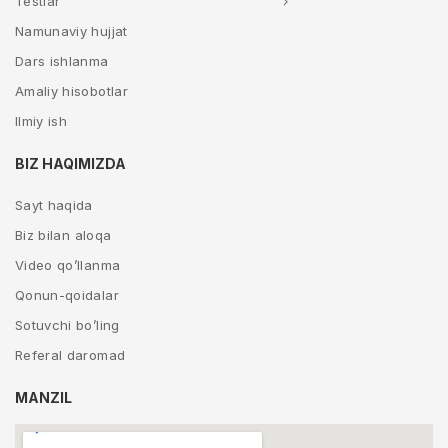
Testlar
Namunaviy hujjat
Dars ishlanma
Amaliy hisobotlar
Ilmiy ish
BIZ HAQIMIZDA
Sayt haqida
Biz bilan aloqa
Video qo’llanma
Qonun-qoidalar
Sotuvchi bo’ling
Referal daromad
MANZIL