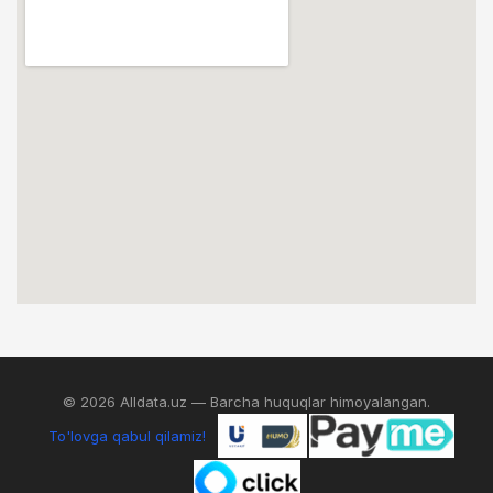
© 2026 Alldata.uz — Barcha huquqlar himoyalangan.
To'lovga qabul qilamiz!