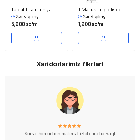
Tabiat bilan jamiyat
T.Maltusning iqtisodiy
o’rtasidagi o’zaro
ta’limoti. «Nufus
Xarid qiling
Xarid qiling
munosabatlar, uning
qonuni»
5,900
so'm
1,900
so'm
keskinlashuv sabablari
va oqibatlari
Xaridorlarimiz fikrlari
Kurs ishim uchun material izlab ancha vaqt