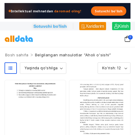
Intellektual mehnatdan
daromad oling!
Sotuvchi bo'lish
Xaridlarim
Kirish
Sotuvchi bo'lish
0
>
Bosh sahifa
Belgilangan mahsulotlar “Aholi o'sishi”