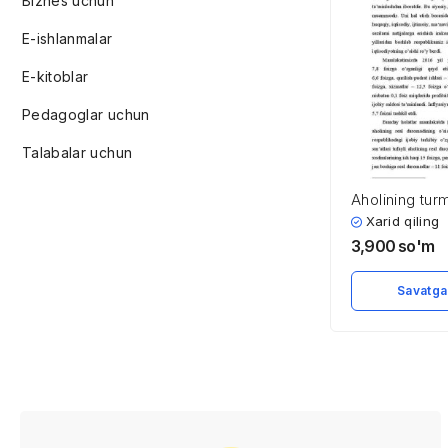
Biznes uchun
E-ishlanmalar
E-kitoblar
Pedagoglar uchun
Talabalar uchun
Aholining tur
farovonligini o
Xarid qiling
mavzusi bo’yi
3,900
so'm
xulosa va foy
adabiyotlar ro
Savatga