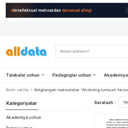
Intellektual mehnatdan
daromad oling!
Talabalar uchun
Pedagoglar uchun
Akademiya
>
Bosh sahifa
Belgilangan mahsulotlar “Aholining turmush farovo
Saralash :
Kategoriyalar
Akademiya uchun