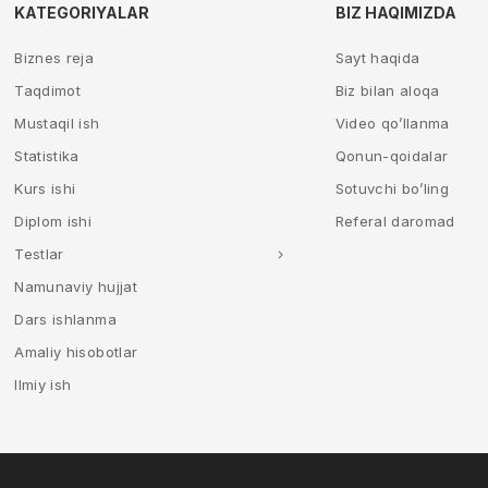
KATEGORIYALAR
BIZ HAQIMIZDA
Biznes reja
Sayt haqida
Taqdimot
Biz bilan aloqa
Mustaqil ish
Video qo’llanma
Statistika
Qonun-qoidalar
Kurs ishi
Sotuvchi bo’ling
Diplom ishi
Referal daromad
Testlar
Namunaviy hujjat
Dars ishlanma
Amaliy hisobotlar
Ilmiy ish