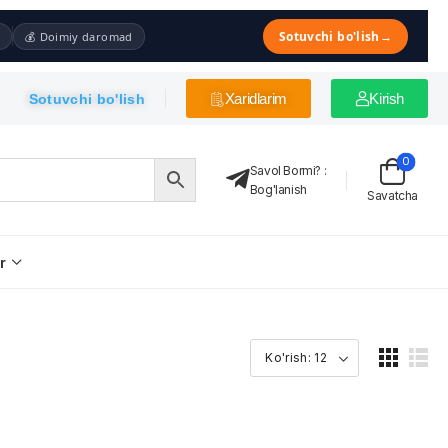
Sotuvchi bo'lish
→
💰 Doimiy daromad
Xaridlarim
Kirish
Sotuvchi bo'lish
0
Savol Bormi?
:
Bog'lanish
Savatcha
r