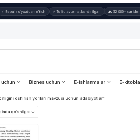
✓ Bepul ro'yxatdan o'tish
⚡ To'liq avtomatlashtirilgan
👥 32 000+ xaridor
 uchun
Biznes uchun
E-ishlanmalar
E-kitobla
nligini oshirish yo'llari mavzusi uchun adabiyotlar”