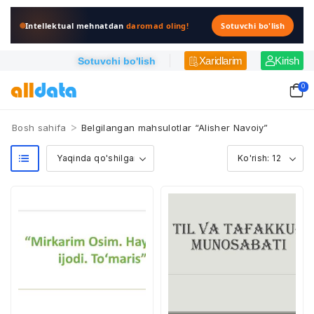
Intellektual mehnatdan
daromad oling!
Sotuvchi bo'lish
Xaridlarim
Kirish
Sotuvchi bo'lish
0
>
Bosh sahifa
Belgilangan mahsulotlar “Alisher Navoiy”