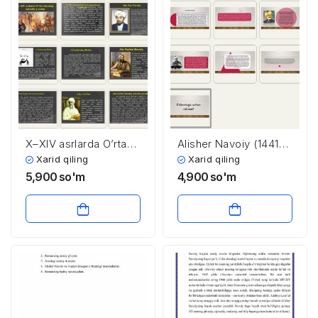
X–XIV asrlarda O’rta
Alisher Navoiy (1441-
Osiyodagi iqtisodiy
1501)
Xarid qiling
Xarid qiling
g’oyalar
5,900
so'm
4,900
so'm