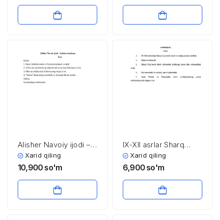
iqtisodiy siyosat
Alisher Navoiy ijodi –
IX-XII asrlar Sharq
bebaho chashma
uyg’onish davri
Xarid qiling
Xarid qiling
madaniyati. Temur va
10,900
so'm
6,900
so'm
temuriylar davri
madaniyati