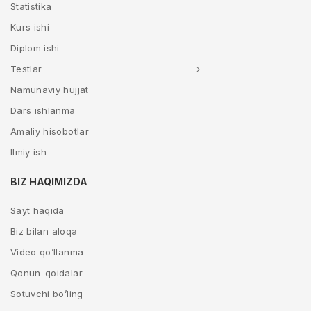
Statistika
Kurs ishi
Diplom ishi
Testlar
Namunaviy hujjat
Dars ishlanma
Amaliy hisobotlar
Ilmiy ish
BIZ HAQIMIZDA
Sayt haqida
Biz bilan aloqa
Video qo’llanma
Qonun-qoidalar
Sotuvchi bo’ling