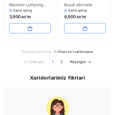
Mavlono Lutfiyning
Buyuk allomalar
tug’ilgan va vafoti
Xarid qiling
Xarid qiling
yillari
3,900
so'm
6,900
so'm
17ta mahsulotning
1–12tasi ko'rsatilmoqda
Oldingisi
1
2
Keyingisi
Xaridorlarimiz fikrlari