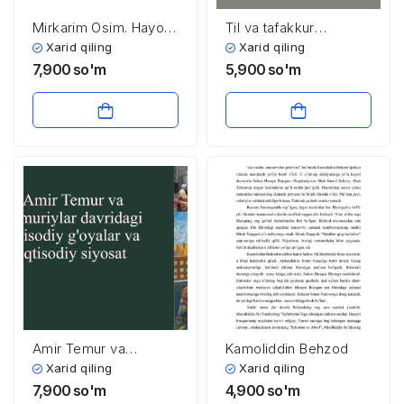
Mirkarim Osim. Hayoti
Til va tafakkur
va ijodi. To’maris
munosabati
Xarid qiling
Xarid qiling
7,900
so'm
5,900
so'm
Amir Temur va
Kamoliddin Behzod
Temuriylar davridagi
Xarid qiling
Xarid qiling
iqtisodiy g’oyalar va
7,900
so'm
4,900
so'm