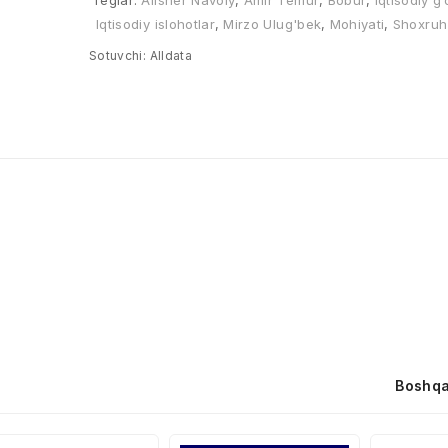
Teglar:
Alisher Navoiy
,
Amir Temur
,
Bobur
,
Iqtisodiy g
Iqtisodiy islohotlar
,
Mirzo Ulug'bek
,
Mohiyati
,
Shoxruh
Sotuvchi:
Alldata
Boshqa