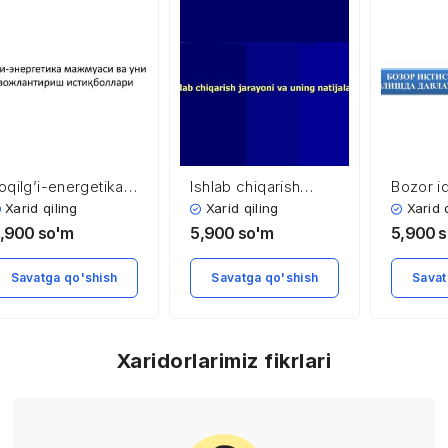
oqilg’i-energetika
Ishlab chiqarish
Bozor iq
ajmuasi va uni
jarayoni va uning
tartibga
Xarid qiling
Xarid qiling
Xarid 
ivojlantirish
natijalari
davlatni
,900
so'm
5,900
so'm
5,900
s
stiqbollari
roli
Savatga qo'shish
Savatga qo'shish
Savat
Xaridorlarimiz fikrlari