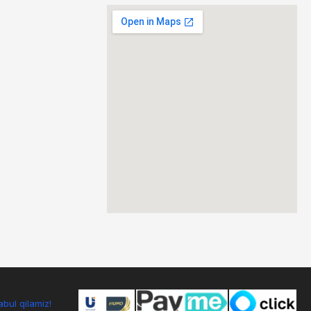
bul qilamiz!