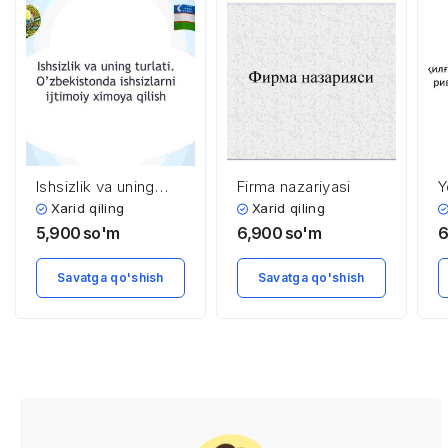
Ishsizlik va uning
Firma nazariyasi
Y
turlati. O’zbekistonda
m
Xarid qiling
Xarid qiling
ishsizlarni ijtimoiy
r
5,900
so'm
6,900
so'm
6
ximoya qilish
i
Savatga qo'shish
Savatga qo'shish