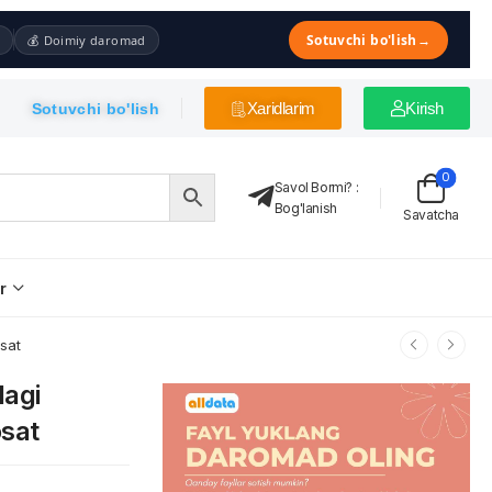
Sotuvchi bo'lish
→
💰 Doimiy daromad
Xaridlarim
Kirish
Sotuvchi bo'lish
0
Savol Bormi?
:
Bog'lanish
Savatcha
r
osat
dagi
osat