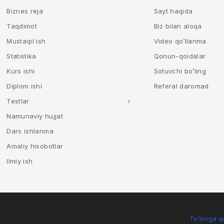
Biznes reja
Sayt haqida
Taqdimot
Biz bilan aloqa
Mustaqil ish
Video qo’llanma
Statistika
Qonun-qoidalar
Kurs ishi
Sotuvchi bo’ling
Diplom ishi
Referal daromad
Testlar
Namunaviy hujjat
Dars ishlanma
Amaliy hisobotlar
Ilmiy ish
To'lovga qa