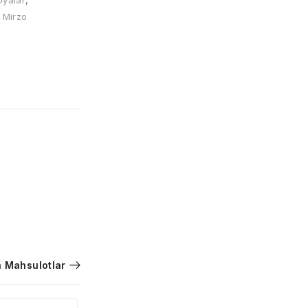
‘oyalar
,
 Mirzo
 Mahsulotlar