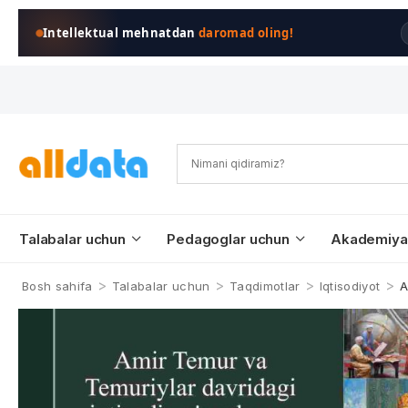
Intellektual mehnatdan
daromad oling!
Talabalar uchun
Pedagoglar uchun
Akademiya
>
>
>
>
Bosh sahifa
Talabalar uchun
Taqdimotlar
Iqtisodiyot
A