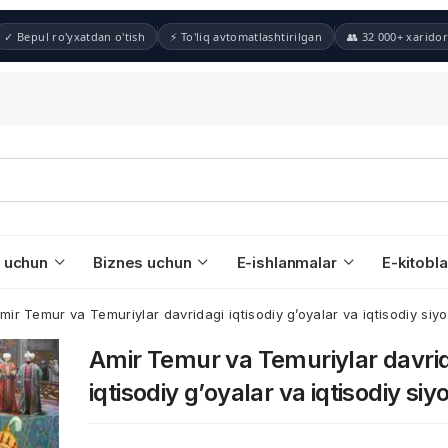
✓ Bepul ro'yxatdan o'tish
⚡ To'liq avtomatlashtirilgan
👥 32 000+ xaridor
 uchun
Biznes uchun
E-ishlanmalar
E-kitobla
mir Temur va Temuriylar davridagi iqtisodiy g’oyalar va iqtisodiy siy
Amir Temur va Temuriylar davri
iqtisodiy g’oyalar va iqtisodiy siy