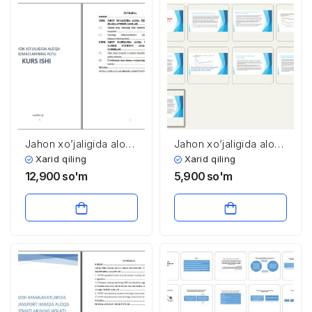
Jahon xo’jaligida aloqa
Jahon xo’jaligida aloqa
xizmatlarining roli
xizmatlarining ro’li
Xarid qiling
Xarid qiling
12,900
so'm
5,900
so'm