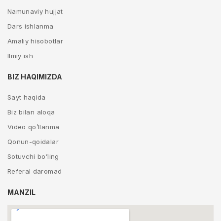
Namunaviy hujjat
Dars ishlanma
Amaliy hisobotlar
Ilmiy ish
BIZ HAQIMIZDA
Sayt haqida
Biz bilan aloqa
Video qo’llanma
Qonun-qoidalar
Sotuvchi bo’ling
Referal daromad
MANZIL