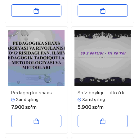
boradigan ish shakl va
boradigan ish shakl va
metodlari
metodlari
Pedagogika shaxs
So’z boyligi – til ko’rki
tarbiyasi va rivojlanishi
Xarid qiling
Xarid qiling
to’g’risidagi fan. Ilmiy-
7,900
so'm
5,900
so'm
pedagogika
tadqiqotlar
metodologiyasi va
metodlari