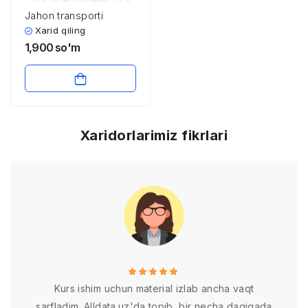
Jahon transporti
Xarid qiling
1,900
so'm
Xaridorlarimiz fikrlari
Kurs ishim uchun material izlab ancha vaqt
sarfladim. Alldata.uz'da topib, bir necha daqiqada