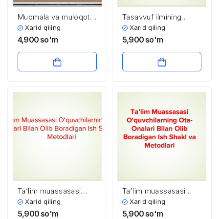
Muomala va muloqot
Tasavvuf ilmining
qilish usullari
paydo bo‘lishi
Xarid qiling
Xarid qiling
4,900
so'm
5,900
so'm
Ta’lim muassasasi
Ta’lim muassasasi
o‘quvchilarning ota-
o‘quvchilarning ota-
Xarid qiling
Xarid qiling
onalari bilan olib
onalari bilan olib
5,900
so'm
5,900
so'm