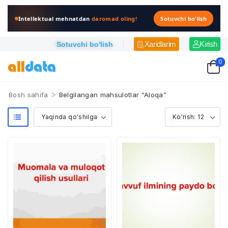
Intellektual mehnatdan
daromad oling!
Sotuvchi bo'lish
Xaridlarim
Kirish
Sotuvchi bo'lish
0
>
Bosh sahifa
Belgilangan mahsulotlar “Aloqa”