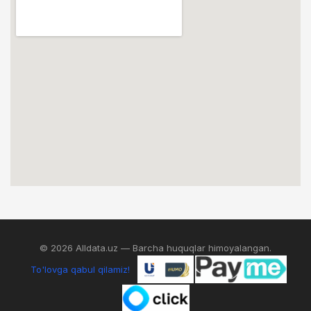
© 2026 Alldata.uz — Barcha huquqlar himoyalangan.
To'lovga qabul qilamiz!