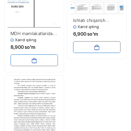
Ishlab chiqarish
infratuzilmasida aloqa
Xarid qiling
va kommunikatsiya
MDH mamlakatlarida
6,900
so'm
transport hamda aloqa
Xarid qiling
xizmatlarining holati:
8,900
so'm
muammo va
istiqbollari