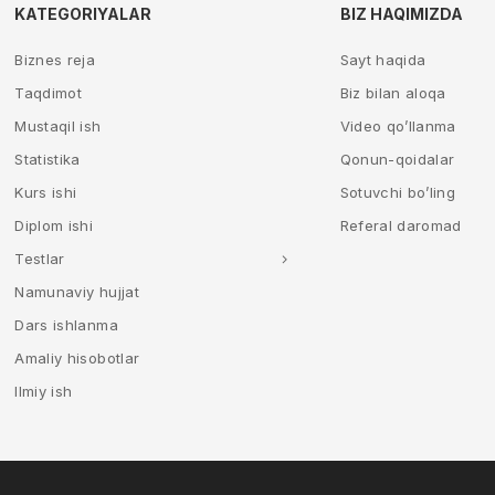
KATEGORIYALAR
BIZ HAQIMIZDA
Biznes reja
Sayt haqida
Taqdimot
Biz bilan aloqa
Mustaqil ish
Video qo’llanma
Statistika
Qonun-qoidalar
Kurs ishi
Sotuvchi bo’ling
Diplom ishi
Referal daromad
Testlar
Namunaviy hujjat
Dars ishlanma
Amaliy hisobotlar
Ilmiy ish