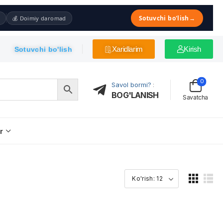
Sotuvchi bo'lish
→
💰 Doimiy daromad
Xaridlarim
Kirish
Sotuvchi bo'lish
0
Savol bormi?
:
BOG'LANISH
Savatcha
r