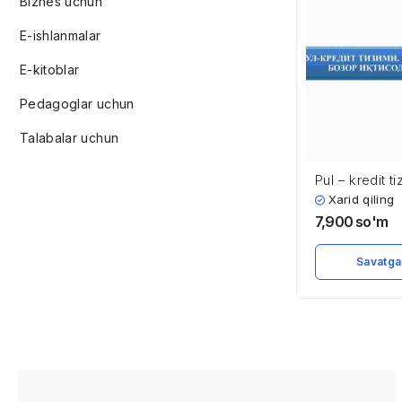
Biznes uchun
E-ishlanmalar
E-kitoblar
Pedagoglar uchun
Talabalar uchun
Pul – kredit ti
va ularning b
Xarid qiling
iqtisodiyotidag
7,900
so'm
Savatga