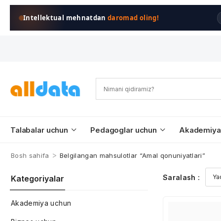
Intellektual mehnatdan
daromad oling!
Talabalar uchun
Pedagoglar uchun
Akademiya
>
Bosh sahifa
Belgilangan mahsulotlar “Amal qonuniyatlari”
Saralash :
Kategoriyalar
Akademiya uchun