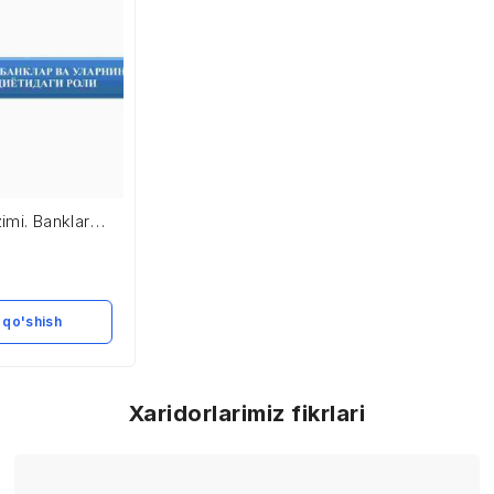
zimi. Banklar
ozor
i roli
 qo'shish
Xaridorlarimiz fikrlari