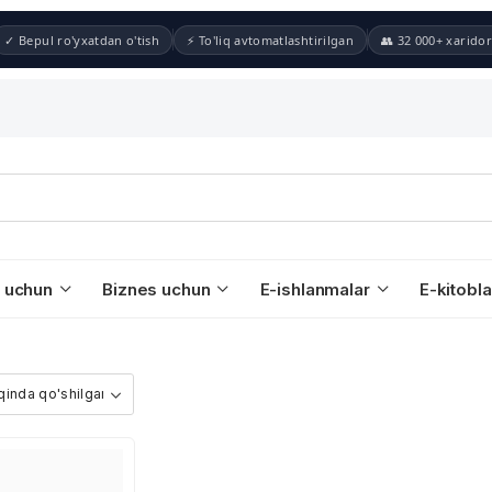
✓ Bepul ro'yxatdan o'tish
⚡ To'liq avtomatlashtirilgan
👥 32 000+ xaridor
 uchun
Biznes uchun
E-ishlanmalar
E-kitobla