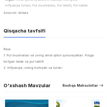
Inflyasiya turlari
,
Pul muomalasi
,
Pul taklifi
,
Pul talabi
Sotuvchi:
Alldata
Qisqacha tavfsifi
Reja:
1. Pul muomalasi va uning amal qilish qonuniyatlari. Pulga
bo‘lgan talab va pul taklifi​
2​. Inflyasiya, uning mohiyati va turlari
O'xshash Mavzular
Boshqa Mahsulotlar