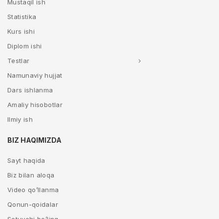
Mustaqil ish
Statistika
Kurs ishi
Diplom ishi
Testlar
Namunaviy hujjat
Dars ishlanma
Amaliy hisobotlar
Ilmiy ish
BIZ HAQIMIZDA
Sayt haqida
Biz bilan aloqa
Video qo’llanma
Qonun-qoidalar