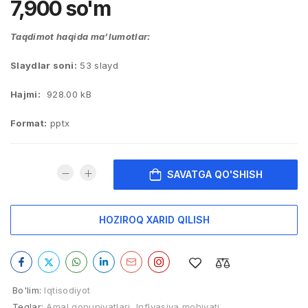
7,900
so'm
Taqdimot haqida ma’lumotlar:
Slaydlar soni:
53 slayd
Hajmi:
928.00 kB
Format:
pptx
SAVATGA QO'SHISH
HOZIROQ XARID QILISH
Bo'lim:
Iqtisodiyot
Teglar:
Amal qonuniyatlari
,
Inflyasiya mohiyati
,