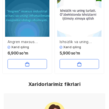
Angren maxsus
Ishsizlik va uning
industrial zo’nasi va
turlati. O’zbekistonda
Xarid qiling
Xarid qiling
uning infratuzilmani
ishsizlarni ijtimoiy
6,900
so'm
5,900
so'm
rivojlantirishdagi
ximoya qilish
ahamiyati
Xaridorlarimiz fikrlari