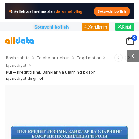
Intellektual mehnatdan
daromad oling!
Sotuvchi bo'lish
Xaridlarim
Kirish
Sotuvchi bo'lish
0
>
>
>
Bosh sahifa
Talabalar uchun
Taqdimotlar
>
Iqtisodiyot
Pul – kredit tizimi. Banklar va ularning bozor
iqtisodiyotidagi roli