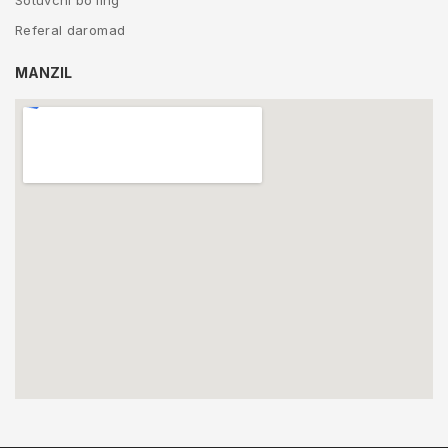
Sotuvchi bo’ling
Referal daromad
MANZIL