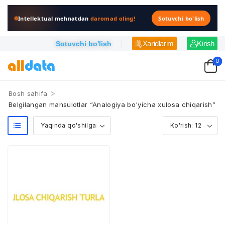
Intellektual mehnatdan
daromad oling!
Sotuvchi bo'lish
Xaridlarim
Kirish
Sotuvchi bo'lish
0
>
Bosh sahifa
Belgilangan mahsulotlar “Analogiya bo'yicha xulosa chiqarish”