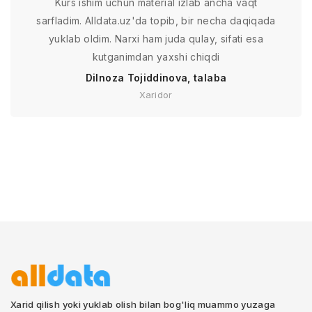
Kurs ishim uchun material izlab ancha vaqt
sarfladim. Alldata.uz'da topib, bir necha daqiqada
yuklab oldim. Narxi ham juda qulay, sifati esa
kutganimdan yaxshi chiqdi
Dilnoza Tojiddinova, talaba
Xaridor
Xarid qilish yoki yuklab olish bilan bog'liq muammo yuzaga