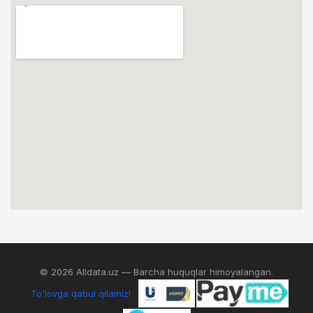
© 2026 Alldata.uz — Barcha huquqlar himoyalangan.
To'lovga qabul qilamiz!