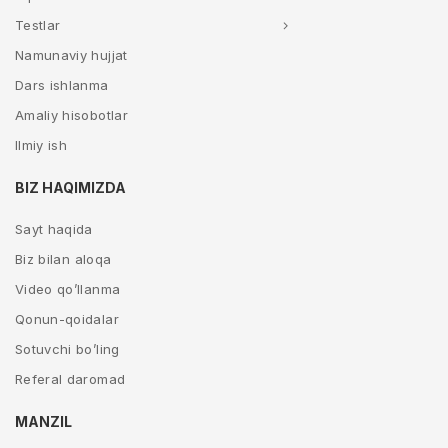
Testlar
Namunaviy hujjat
Dars ishlanma
Amaliy hisobotlar
Ilmiy ish
BIZ HAQIMIZDA
Sayt haqida
Biz bilan aloqa
Video qo’llanma
Qonun-qoidalar
Sotuvchi bo’ling
Referal daromad
MANZIL