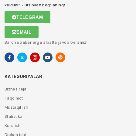
keldimi? - Biz bilan bog'laning!
TELEGRAM
EMAIL
Barcha xabarlarga albatta javob beramiz!
KATEGORIYALAR
Biznes reja
Taqdimot
Mustaqil ish
Statistika
Kurs ishi
Diplom ishi