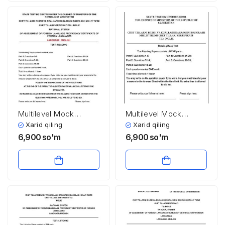
Multilevel Mock
Multilevel Mock
testiga tayyorlanish
testiga tayyorlanish
Xarid qiling
Xarid qiling
uchun reading test
uchun reading test
6,900
so'm
6,900
so'm
javoblari bilan
javoblari bilan