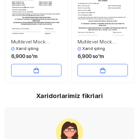
Multilevel Mock
Multilevel Mock
testiga tayyorlanish
testiga tayyorlanish
Xarid qiling
Xarid qiling
uchun listening test
uchun reading test
6,900
so'm
6,900
so'm
(5-test, audio va
javoblari bilan)
Xaridorlarimiz fikrlari