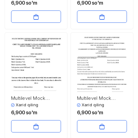
uchun listening test
uchun listening test
6,900
so'm
6,900
so'm
2025 (2-test, audio va
2025 (1-test,audio va
javoblari bilan)
javoblari bilan)
Multilevel Mock
Multilevel Mock
testiga tayyorlanish
testiga tayyorlanish
Xarid qiling
Xarid qiling
uchun reading test
uchun reading test
6,900
so'm
6,900
so'm
javoblari bilan (2025)
javoblari bilan 2025