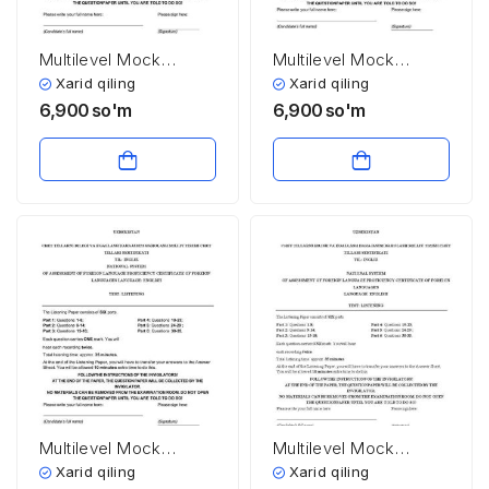
Multilevel Mock
Multilevel Mock
testiga tayyorlanish
testiga tayyorlanish
Xarid qiling
Xarid qiling
uchun listening test
uchun listening test
6,900
so'm
6,900
so'm
2025 (4-test, audio va
2025 (3-test, audio va
javoblari bilan)
javoblari bilan)
Multilevel Mock
Multilevel Mock
testiga tayyorlanish
testiga tayyorlanish
Xarid qiling
Xarid qiling