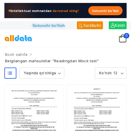
Intellektual mehnatdan
daromad oling!
Sotuvchi bo'lish
Xaridlarim
Kirish
Sotuvchi bo'lish
0
>
Bosh sahifa
Belgilangan mahsulotlar “Readingdan Mock test”