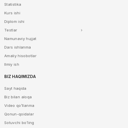
Statistika
Kurs ishi
Diplom ishi
Testlar
Namunaviy hujjat
Dars ishlanma
Amaliy hisobotlar
Ilmiy ish
BIZ HAQIMIZDA
Sayt haqida
Biz bilan aloqa
Video qo’llanma
Qonun-qoidalar
Sotuvchi bo’ling