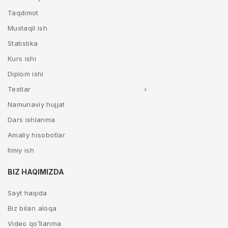
Taqdimot
Mustaqil ish
Statistika
Kurs ishi
Diplom ishi
Testlar
Namunaviy hujjat
Dars ishlanma
Amaliy hisobotlar
Ilmiy ish
BIZ HAQIMIZDA
Sayt haqida
Biz bilan aloqa
Video qo’llanma