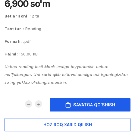
6,900
so'm
Betlar soni:
12 ta
Test turi:
Reading
Formati:
.pdf
Hajmi:
156.00 kB
Ushbu reading testi Mock testiga tayyorlanish uchun
mo’ljallangan. Uni xarid qilib to’lovni amalga oshirganingizdan
so’ng yuklab olishingiz mumkin.
SAVATGA QO'SHISH
HOZIROQ XARID QILISH