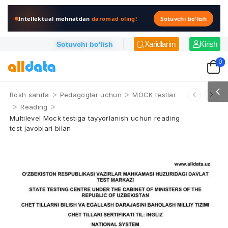
Intellektual mehnatdan
daromad oling!
Sotuvchi bo'lish
Xaridlarim
Kirish
Sotuvchi bo'lish
0
>
>
Bosh sahifa
Pedagoglar uchun
MOCK testlar
>
>
Reading
Multilevel Mock testiga tayyorlanish uchun reading
test javoblari bilan