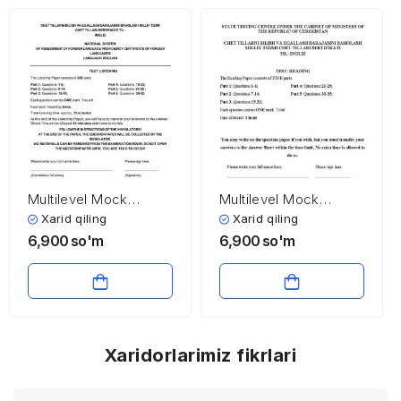
Multilevel Mock
Multilevel Mock
testiga tayyorlanish
testiga tayyorlanish
Xarid qiling
Xarid qiling
uchun listening test
uchun reading test
6,900
so'm
6,900
so'm
(5-test, audio va
javoblari bilan (2025)
javoblari bilan)
Xaridorlarimiz fikrlari