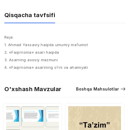
Qisqacha tavfsifi
Reja:
1. Ahmad Yassaviy haqida umumiy ma’lumot
2. «Faqirnoma» asari haqida
3. Asarning asosiy mazmuni
4. «Faqirnoma» asarining o’rni va ahamiyati
O'xshash Mavzular
Boshqa Mahsulotlar