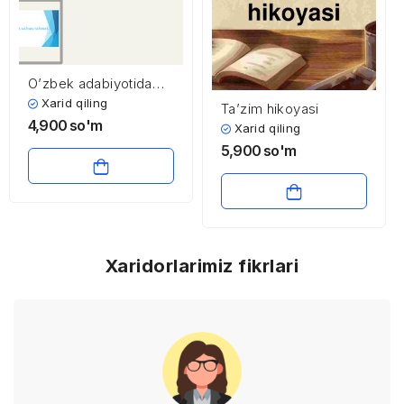
O’zbek adabiyotida
masalchilikning aks
Xarid qiling
Ta’zim hikoyasi
etishi
4,900
so'm
Xarid qiling
5,900
so'm
Xaridorlarimiz fikrlari