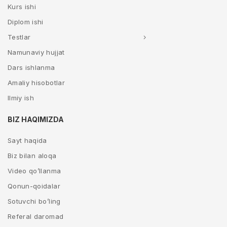
Kurs ishi
Diplom ishi
Testlar
Namunaviy hujjat
Dars ishlanma
Amaliy hisobotlar
Ilmiy ish
BIZ HAQIMIZDA
Sayt haqida
Biz bilan aloqa
Video qo’llanma
Qonun-qoidalar
Sotuvchi bo’ling
Referal daromad