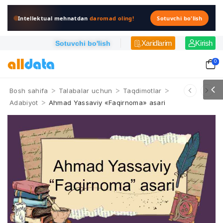
Intellektual mehnatdan
daromad oling!
Sotuvchi bo'lish
Xaridlarim
Kirish
Sotuvchi bo'lish
0
>
>
>
Bosh sahifa
Talabalar uchun
Taqdimotlar
>
Adabiyot
Ahmad Yassaviy «Faqirnoma» asari