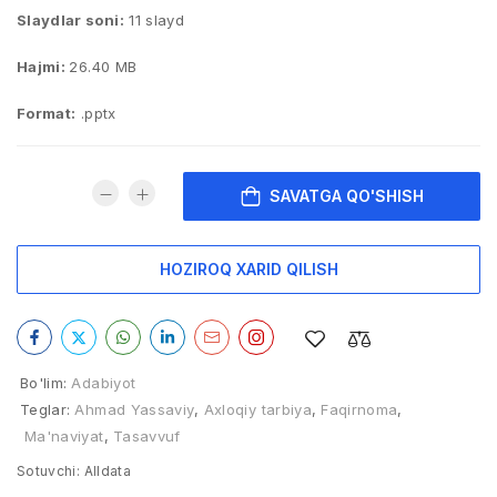
Slaydlar soni:
11 slayd
Hajmi:
26.40 MB
Format:
.pptx
SAVATGA QO'SHISH
HOZIROQ XARID QILISH
Bo'lim:
Adabiyot
Teglar:
Ahmad Yassaviy
,
Axloqiy tarbiya
,
Faqirnoma
,
Ma'naviyat
,
Tasavvuf
Sotuvchi:
Alldata