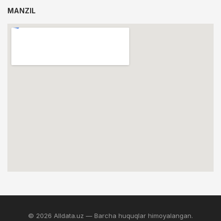
MANZIL
© 2026 Alldata.uz — Barcha huquqlar himoyalangan.