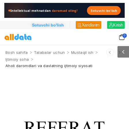
Intellektual mehnatdan
daromad oling!
Sotuvchi bo'lish
Xaridlarim
Kirish
Sotuvchi bo'lish
0
>
>
>
Bosh sahifa
Talabalar uchun
Mustaqil ish
>
Ijtimoiy soha
Aholi daromdlari va davlatning ijtimoiy siyosati