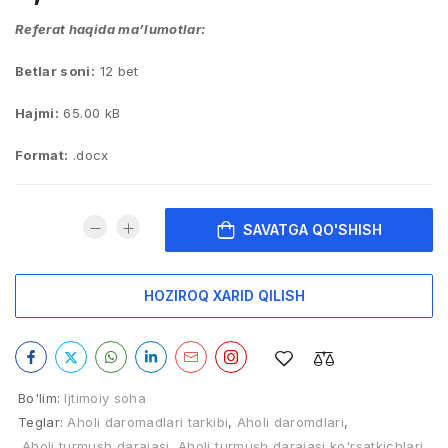
Referat haqida ma’lumotlar:
Betlar soni:
12 bet
Hajmi:
65.00 kB
Format:
.docx
SAVATGA QO'SHISH
HOZIROQ XARID QILISH
Bo'lim:
Ijtimoiy soha
Teglar:
Aholi daromadlari tarkibi
,
Aholi daromdlari
,
Aholi turmush darajasi
,
Aholi turmush darajasi ko'rsatkichlari
,