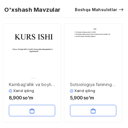
O'xshash Mavzular
Boshqa Mahsulotlar
Kambag’allik va boylik.
Sotsiologiya fanining
Daromadlar
nazariy asoslari
Xarid qiling
Xarid qiling
tabaqalanishi va
8,900
so'm
5,900
so'm
taqsimlanishi