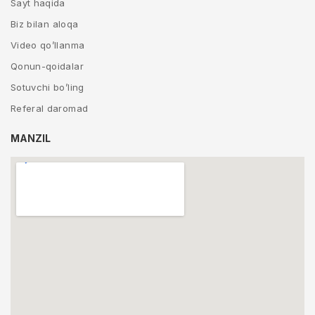
Sayt haqida
Biz bilan aloqa
Video qo’llanma
Qonun-qoidalar
Sotuvchi bo’ling
Referal daromad
MANZIL