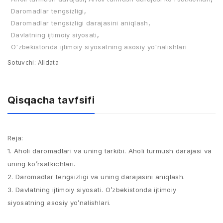
Daromadlar tengsizligi
,
Daromadlar tengsizligi darajasini aniqlash
,
Davlatning ijtimoiy siyosati
,
O'zbekistonda ijtimoiy siyosatning asosiy yo'nalishlari
Sotuvchi:
Alldata
Qisqacha tavfsifi
Reja:
1. Aholi daromadlari va uning tarkibi. Aholi turmush darajasi va
uning ko’rsatkichlari.
2. Daromadlar tengsizligi va uning darajasini aniqlash.
3. Davlatning ijtimoiy siyosati. O’zbekistonda ijtimoiy
siyosatning asosiy yo’nalishlari.