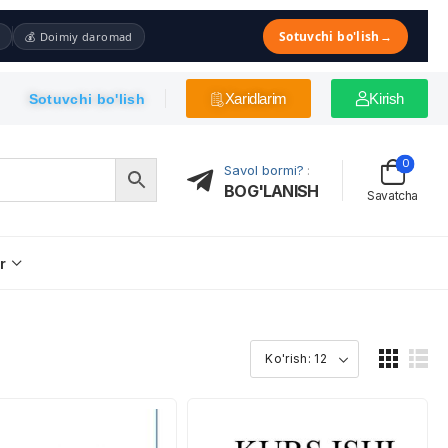
Sotuvchi bo'lish
→
💰 Doimiy daromad
Xaridlarim
Kirish
Sotuvchi bo'lish
0
Savol bormi?
:
BOG'LANISH
Savatcha
r