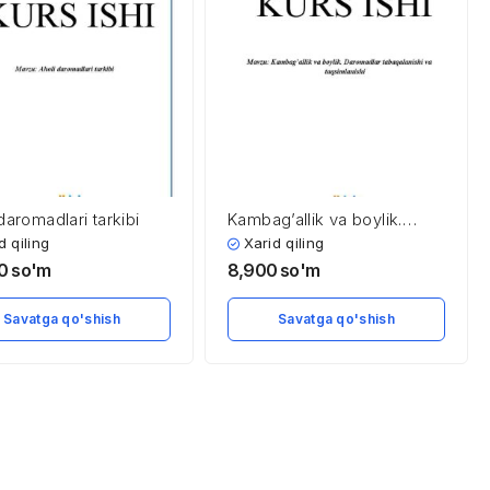
daromadlari tarkibi
Kambag’allik va boylik.
Daromadlar tabaqalanishi
d qiling
Xarid qiling
va taqsimlanishi
00
so'm
8,900
so'm
Savatga qo'shish
Savatga qo'shish