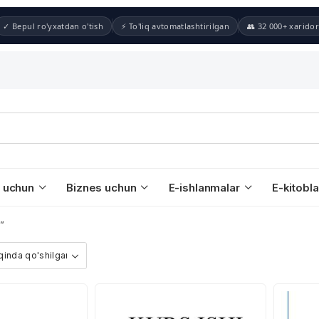
✓ Bepul ro'yxatdan o'tish
⚡ To'liq avtomatlashtirilgan
👥 32 000+ xaridor
 uchun
Biznes uchun
E-ishlanmalar
E-kitobla
”