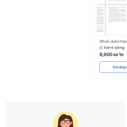
Aholi daromad
davlatning ijt
Xarid qiling
8,900
so'm
Savatga