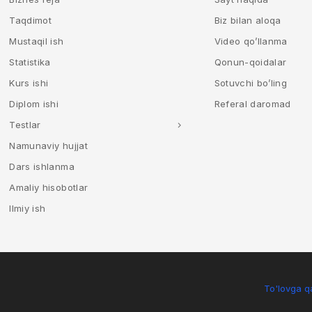
Taqdimot
Biz bilan aloqa
Mustaqil ish
Video qo’llanma
Statistika
Qonun-qoidalar
Kurs ishi
Sotuvchi bo’ling
Diplom ishi
Referal daromad
Testlar
Namunaviy hujjat
Dars ishlanma
Amaliy hisobotlar
Ilmiy ish
To'lovga qa