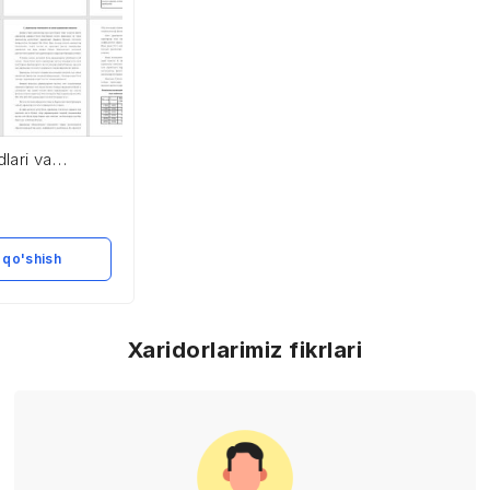
lari va
imoiy siyosati
 qo'shish
Xaridorlarimiz fikrlari