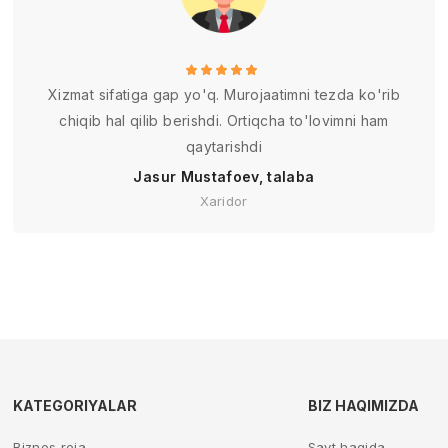
Xizmat sifatiga gap yo'q. Murojaatimni tezda ko'rib
chiqib hal qilib berishdi. Ortiqcha to'lovimni ham
qaytarishdi
Jasur Mustafoev, talaba
Xaridor
KATEGORIYALAR
BIZ HAQIMIZDA
Biznes reja
Sayt haqida