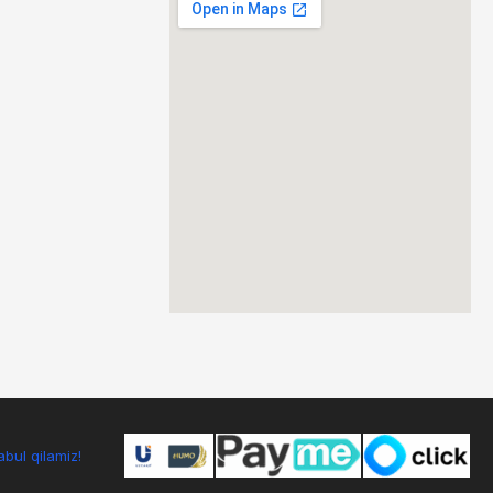
bul qilamiz!