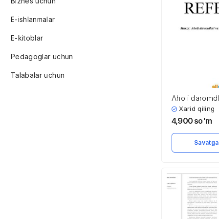
Biznes uchun
E-ishlanmalar
E-kitoblar
Pedagoglar uchun
Talabalar uchun
Aholi daromdl
davlatning ijt
Xarid qiling
4,900
so'm
Savatga