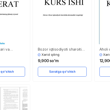
ari va
Bozor iqtisodiyoti sharoitida
Aholi 
imoiy siyosati
daromadlar tengsizligi
Xarid qiling
Xari
9,900
so'm
12,9
 qo'shish
Savatga qo'shish