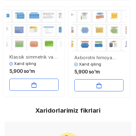
Klassik simmetrik va
Axborotni himoya
zamonaviy simmetrik
qilishning usullari va
Xarid qiling
Xarid qiling
kriptotizmlar
ko’rinishlari
5,900
so'm
5,900
so'm
Xaridorlarimiz fikrlari