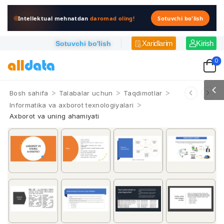
Intellektual mehnatdan
daromad oling!
Sotuvchi bo'lish
Xaridlarim
Kirish
Sotuvchi bo'lish
0
>
>
>
Bosh sahifa
Talabalar uchun
Taqdimotlar
>
Informatika va axborot texnologiyalari
Axborot va uning ahamiyati