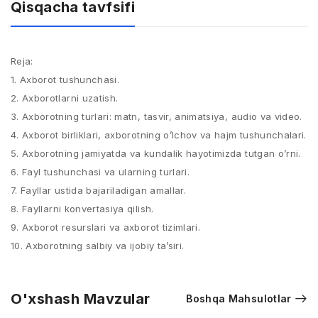
Qisqacha tavfsifi
Reja:
1. Axborot tushunchasi.
2. Axborotlarni uzatish.
3. Axborotning turlari: matn, tasvir, animatsiya, audio va video.
4. Axborot birliklari, axborotning o’lchov va hajm tushunchalari.
5. Axborotning jamiyatda va kundalik hayotimizda tutgan o’rni.
6. Fayl tushunchasi va ularning turlari.
7. Fayllar ustida bajariladigan amallar.
8. Fayllarni konvertasiya qilish.
9. Axborot resurslari va axborot tizimlari.
10. Axborotning salbiy va ijobiy ta’siri.
O'xshash Mavzular
Boshqa Mahsulotlar