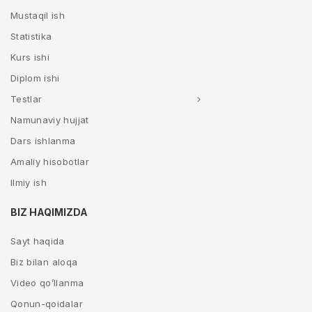
Mustaqil ish
Statistika
Kurs ishi
Diplom ishi
Testlar
Namunaviy hujjat
Dars ishlanma
Amaliy hisobotlar
Ilmiy ish
BIZ HAQIMIZDA
Sayt haqida
Biz bilan aloqa
Video qo’llanma
Qonun-qoidalar