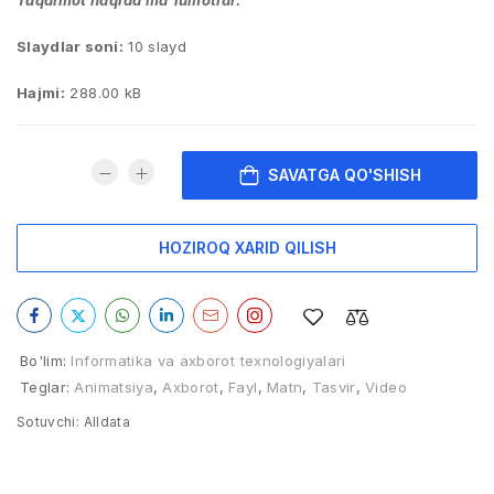
Taqdimot haqida ma’lumotlar:
Slaydlar soni:
10 slayd
Hajmi:
288.00 kB
SAVATGA QO'SHISH
HOZIROQ XARID QILISH
Bo'lim:
Informatika va axborot texnologiyalari
Teglar:
Animatsiya
,
Axborot
,
Fayl
,
Matn
,
Tasvir
,
Video
Sotuvchi:
Alldata