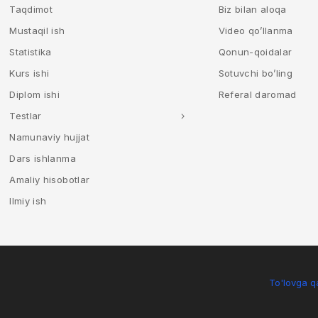
Taqdimot
Biz bilan aloqa
Mustaqil ish
Video qo’llanma
Statistika
Qonun-qoidalar
Kurs ishi
Sotuvchi bo’ling
Diplom ishi
Referal daromad
Testlar
Namunaviy hujjat
Dars ishlanma
Amaliy hisobotlar
Ilmiy ish
To'lovga qa