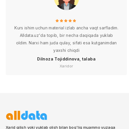
Kurs ishim uchun material izlab ancha vaqt sarfladim.
Alldata.uz'da topib, bir necha daqiqada yuklab
oldim. Narxi ham juda qulay, sifati esa kutganimdan
yaxshi chiqdi
Dilnoza Tojiddinova, talaba
Xaridor
Xarid qilish yoki yuklab olish bilan bog'liq muammo yuzaga