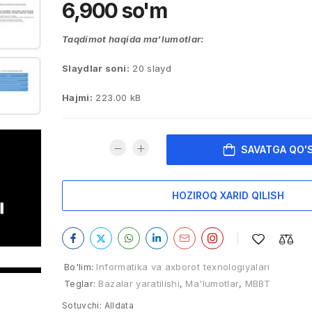
6,900
so'm
Taqdimot haqida ma’lumotlar:
Slaydlar soni:
20 slayd
Hajmi:
223.00 kB
SAVATGA QO'
HOZIROQ XARID QILISH
Bo'lim:
Informatika va axborot texnologiyalari
Teglar:
Bazalar yaratilishi
,
Ma'lumotlar
,
MBBT
Sotuvchi:
Alldata