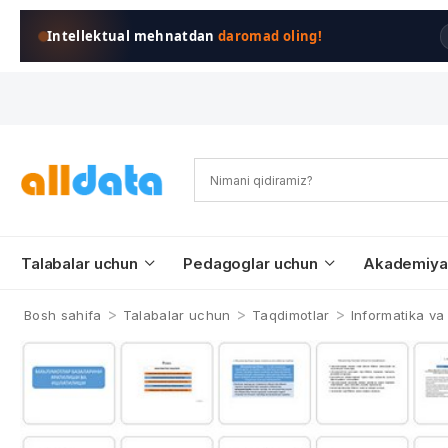
Intellektual mehnatdan
daromad oling!
Talabalar uchun
Pedagoglar uchun
Akademiya
>
>
>
Bosh sahifa
Talabalar uchun
Taqdimotlar
Informatika va