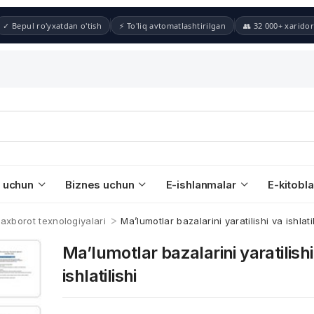
✓ Bepul ro'yxatdan o'tish
⚡ To'liq avtomatlashtirilgan
👥 32 000+ xaridor
 uchun
Biznes uchun
E-ishlanmalar
E-kitobla
>
 axborot texnologiyalari
Ma’lumotlar bazalarini yaratilishi va ishlatil
Ma’lumotlar bazalarini yaratilishi
ishlatilishi