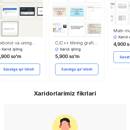
Matn mu
protses
Xarid 
hujjatlar
xborot va uning
C/C++ tilining grafik
4,900
s
hamiyati
imkoniyatlari
Xarid qiling
Xarid qiling
,900
so'm
5,900
so'm
Savat
Savatga qo'shish
Savatga qo'shish
Xaridorlarimiz fikrlari