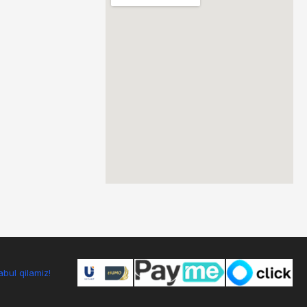
bul qilamiz!