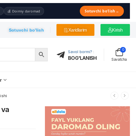
Sotuvchi bo'lish
→
💰 Doimiy daromad
Xaridlarim
Kirish
Sotuvchi bo'lish
0
Savol bormi?
:
BOG'LANISH
Savatcha
r
ishi
 va