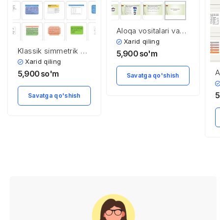
Aloqa vositalari va
mobil aloqa
Xarid qiling
Klassik simmetrik va
texnologiyalari
5,900
so'm
zamonaviy
Xarid qiling
simmetrik
A
5,900
so'm
Savatga qo'shish
kriptotizmlar
a
5
Savatga qo'shish