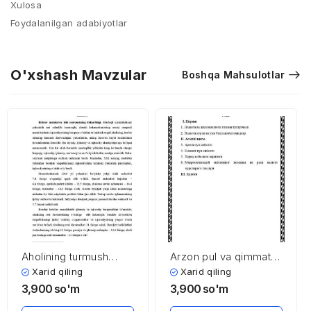
Xulosa
Foydalanilgan adabiyotlar
O'xshash Mavzular
Boshqa Mahsulotlar
Aholining turmush
Arzon pul va qimmat
farovonligini oshirish
pul siyosati
Xarid qiling
Xarid qiling
yo’llari mavzusi
3,900
so'm
3,900
so'm
bo’yicha kirish, xulosa