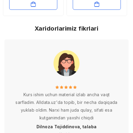
va foydalanilgan
adabiyotlar ro’yxati
Xaridorlarimiz fikrlari
Kurs ishim uchun material izlab ancha vaqt
sarfladim. Alldata.uz'da topib, bir necha daqiqada
yuklab oldim. Narxi ham juda qulay, sifati esa
kutganimdan yaxshi chiqdi
Dilnoza Tojiddinova, talaba