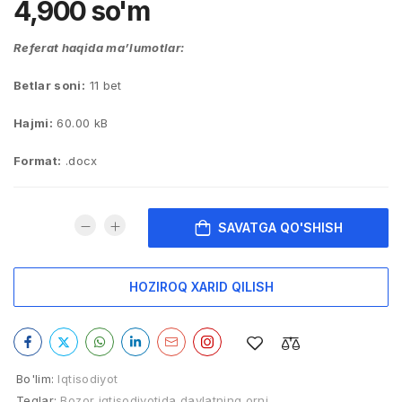
4,900
so'm
Referat haqida ma’lumotlar:
Betlar soni:
11 bet
Hajmi:
60.00 kB
Format:
.docx
SAVATGA QO'SHISH
HOZIROQ XARID QILISH
Bo'lim:
Iqtisodiyot
Teglar:
Bozor iqtisodiyotida davlatning orni
,