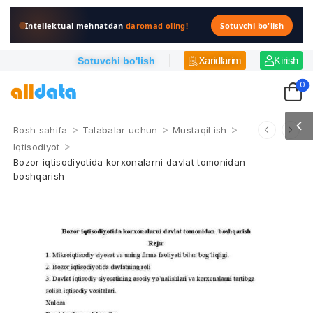
Intellektual mehnatdan
daromad oling!
Sotuvchi bo'lish
Xaridlarim
Kirish
Sotuvchi bo'lish
0
>
>
>
Bosh sahifa
Talabalar uchun
Mustaqil ish
>
Iqtisodiyot
Bozor iqtisodiyotida korxonalarni davlat tomonidan
boshqarish