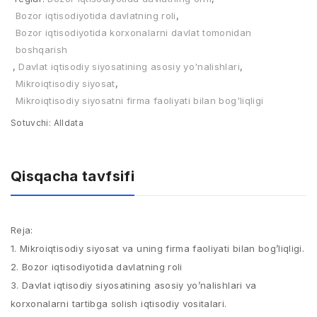
Bozor iqtisodiyotida davlatning roli
,
Bozor iqtisodiyotida korxonalarni davlat tomonidan
boshqarish
,
Davlat iqtisodiy siyosatining asosiy yo'nalishlari
,
Mikroiqtisodiy siyosat
,
Mikroiqtisodiy siyosatni firma faoliyati bilan bog'liqligi
Sotuvchi:
Alldata
Qisqacha tavfsifi
Reja:
1. Mikroiqtisodiy siyosat va uning firma faoliyati bilan bog’liqligi.
2. Bozor iqtisodiyotida davlatning roli
3. Davlat iqtisodiy siyosatining asosiy yo’nalishlari va
korxonalarni tartibga solish iqtisodiy vositalari.