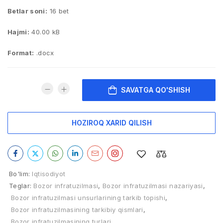
Betlar soni:
16 bet
Hajmi:
40.00 kB
Format:
.docx
SAVATGA QO'SHISH
HOZIROQ XARID QILISH
Bo'lim:
Iqtisodiyot
Teglar:
Bozor infratuzilmasi
,
Bozor infratuzilmasi nazariyasi
,
Bozor infratuzilmasi unsurlarining tarkib topishi
,
Bozor infratuzilmasining tarkibiy qismlari
,
Bozor infratuzilmasining turlari