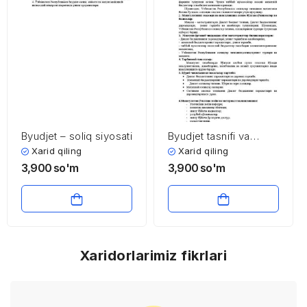
Byudjet – soliq siyosati
Byudjet tasnifi va
byudjet xarajatlari
Xarid qiling
Xarid qiling
3,900
so'm
3,900
so'm
Xaridorlarimiz fikrlari