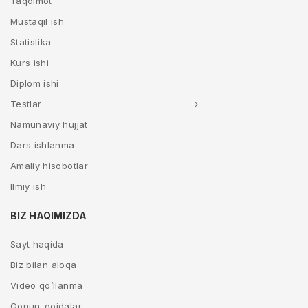
Taqdimot
Mustaqil ish
Statistika
Kurs ishi
Diplom ishi
Testlar
Namunaviy hujjat
Dars ishlanma
Amaliy hisobotlar
Ilmiy ish
BIZ HAQIMIZDA
Sayt haqida
Biz bilan aloqa
Video qo’llanma
Qonun-qoidalar