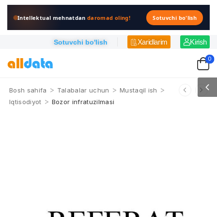
Intellektual mehnatdan
daromad oling!
Sotuvchi bo'lish
Xaridlarim
Kirish
Sotuvchi bo'lish
0
>
>
>
Bosh sahifa
Talabalar uchun
Mustaqil ish
>
Iqtisodiyot
Bozor infratuzilmasi