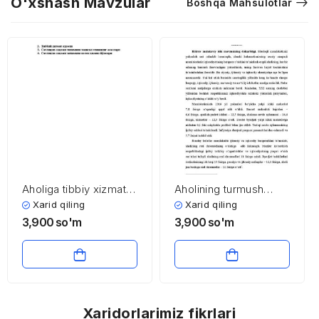
O'xshash Mavzular
Boshqa Mahsulotlar
Aholiga tibbiy xizmat
Aholining turmush
ko’rsatish sohasining
farovonligini oshirish
Xarid qiling
Xarid qiling
iqtisodiyoti va
yo’llari mavzusi
3,900
so'm
3,900
so'm
menejmenti
bo’yicha kirish, xulosa
va foydalanilgan
adabiyotlar ro’yxati
Xaridorlarimiz fikrlari