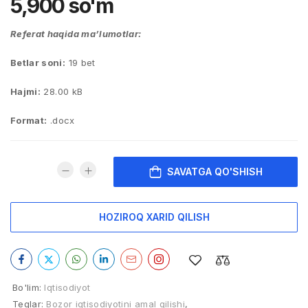
5,900
so'm
Referat haqida ma’lumotlar:
Betlar soni:
19 bet
Hajmi:
28.00 kB
Format:
.docx
SAVATGA QO'SHISH
HOZIROQ XARID QILISH
Bo'lim:
Iqtisodiyot
Teglar:
Bozor iqtisodiyotini amal qilishi
,