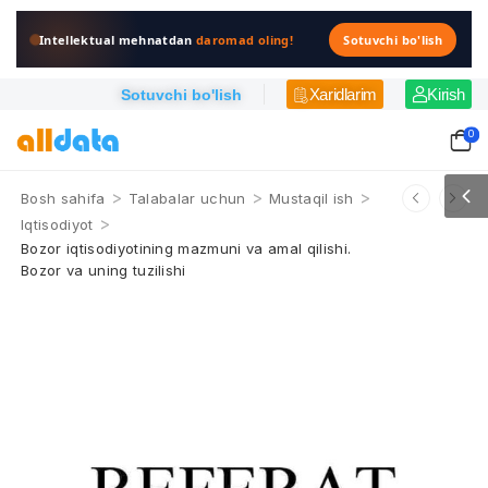
Intellektual mehnatdan
daromad oling!
Sotuvchi bo'lish
Xaridlarim
Kirish
Sotuvchi bo'lish
0
>
>
>
Bosh sahifa
Talabalar uchun
Mustaqil ish
>
Iqtisodiyot
Bozor iqtisodiyotining mazmuni va amal qilishi.
Bozor va uning tuzilishi