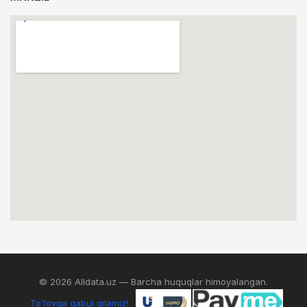
© 2026 Alldata.uz — Barcha huquqlar himoyalangan.
To'lovga qabul qilamiz!