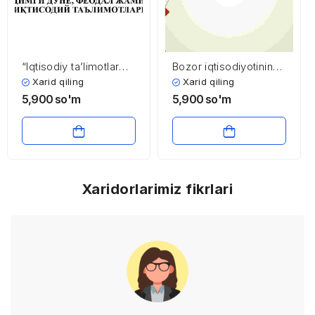
“Iqtisodiy ta’limotlar
Bozor iqtisodiyotining
tarixi” fanining
mazmuni va amal
Xarid qiling
Xarid qiling
predmeti va o’rganish
qilishi
5,900
so'm
5,900
so'm
usullari. Qadimgi
dunyo, feodal jamiyati
iqtisodiy ta’limotlari
Xaridorlarimiz fikrlari