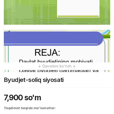
Byudjеt-sоliq siyosаti
7,900
so'm
Taqdimot haqida ma’lumotlar: