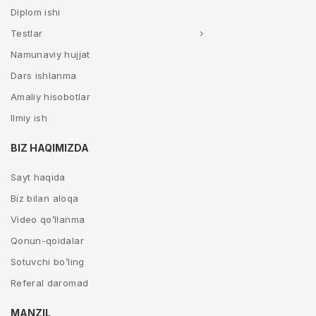
Diplom ishi
Testlar
Namunaviy hujjat
Dars ishlanma
Amaliy hisobotlar
Ilmiy ish
BIZ HAQIMIZDA
Sayt haqida
Biz bilan aloqa
Video qo’llanma
Qonun-qoidalar
Sotuvchi bo’ling
Referal daromad
MANZIL