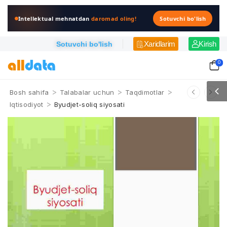
Intellektual mehnatdan
daromad oling!
Sotuvchi bo'lish
Xaridlarim
Kirish
Sotuvchi bo'lish
0
>
>
>
Bosh sahifa
Talabalar uchun
Taqdimotlar
>
Iqtisodiyot
Byudjеt-sоliq siyosаti