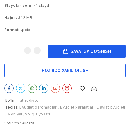
Slaydlar soni:
41 slayd
Hajmi:
3.12 MB
Format:
.pptx
SAVATGA QO'SHISH
HOZIROQ XARID QILISH
Bo'lim:
Iqtisodiyot
Teglar:
Byudjet daromadlari
,
Byudjet xarajatlari
,
Davlat byudjeti
,
Mohiyat
,
Soliq siyosati
Sotuvchi:
Alldata