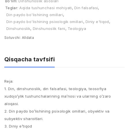
Bo'lim:
Dinshunoslik asoslari
Teglar:
Aqida tushunchasi mohiyati
,
Din falsafasi
,
Din paydo bo'lishining omillari
,
Din paydo bo'lishining psixologik omillari
,
Diniy e'tiqod
,
Dinshunoslik
,
Dinshunoslik fani
,
Teologiya
Sotuvchi:
Alldata
Qisqacha tavfsifi
Reja:
1. Din, dinshunoslik, din falsafasi, teologiya, teosofiya
xudojo’ylik tushunchalarining ma’nosi va ularning o’zaro
aloqasi.
2. Din paydo bo’lishining psixologik omillari, obyektiv va
subyektiv sharoitlari.
3. Diniy e’tiqod