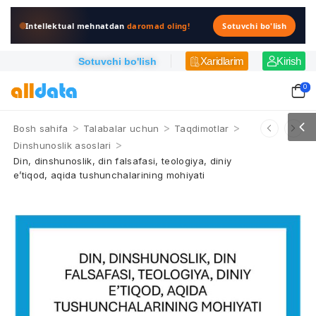
Intellektual mehnatdan
daromad oling!
Sotuvchi bo'lish
Xaridlarim
Kirish
Sotuvchi bo'lish
0
>
>
>
Bosh sahifa
Talabalar uchun
Taqdimotlar
>
Dinshunoslik asoslari
Din, dinshunoslik, din falsafasi, teologiya, diniy
e’tiqod, aqida tushunchalarining mohiyati