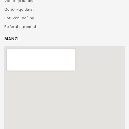
Video qo’llanma
Qonun-qoidalar
Sotuvchi bo’ling
Referal daromad
MANZIL