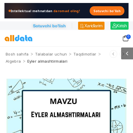
Intellektual mehnatdan
daromad oling!
Sotuvchi bo'lish
Xaridlarim
Kirish
Sotuvchi bo'lish
0
>
>
>
Bosh sahifa
Talabalar uchun
Taqdimotlar
>
Algebra
Eyler almashtirmalari