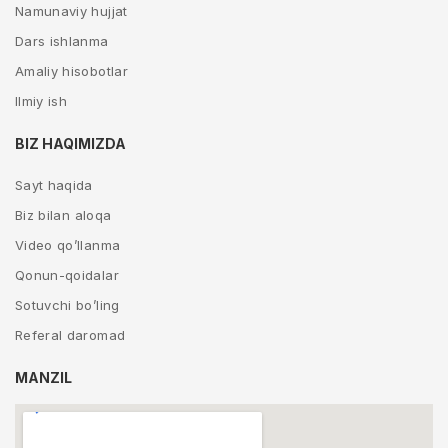
Namunaviy hujjat
Dars ishlanma
Amaliy hisobotlar
Ilmiy ish
BIZ HAQIMIZDA
Sayt haqida
Biz bilan aloqa
Video qo’llanma
Qonun-qoidalar
Sotuvchi bo’ling
Referal daromad
MANZIL