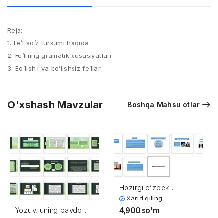
Reja:
1. Fe’l so’z turkumi haqida
2. Fe’lning gramatik xususiyatlari
3. Bo’lishli va bo’lishsiz fe’llar
O'xshash Mavzular
Boshqa Mahsulotlar
Hоzirgi o’zbek
аdаbiyotining yirik
Xarid qiling
nаmоyandаlаri
Yozuv, uning paydo
4,900
so'm