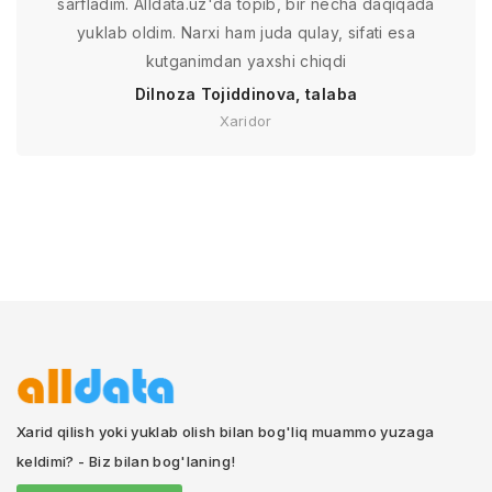
sarfladim. Alldata.uz'da topib, bir necha daqiqada
yuklab oldim. Narxi ham juda qulay, sifati esa
kutganimdan yaxshi chiqdi
Dilnoza Tojiddinova, talaba
Xaridor
Xarid qilish yoki yuklab olish bilan bog'liq muammo yuzaga
keldimi? - Biz bilan bog'laning!