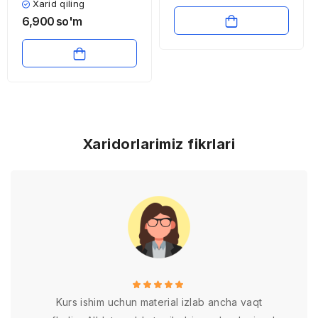
bo’lishi, taraqqiyoti va
Xarid qiling
yozuv vositalari
6,900
so'm
Xaridorlarimiz fikrlari
Kurs ishim uchun material izlab ancha vaqt