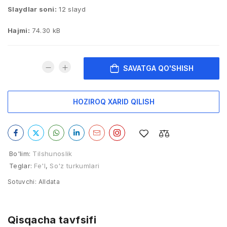
Slaydlar soni:
12 slayd
Hajmi:
74.30 kB
SAVATGA QO'SHISH
HOZIROQ XARID QILISH
Bo'lim:
Tilshunoslik
Teglar:
Fe'l
,
So'z turkumlari
Sotuvchi:
Alldata
Qisqacha tavfsifi