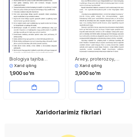
Biologiya tajriba
Arxey, proterozoy,
xonasida ishlash
paleozoy, mezozoy,
Xarid qiling
Xarid qiling
havfsizlik texnikasi
kaynozoy eralari va
1,900
so'm
3,900
so'm
qoidalari
ulardagi kechgan
biologik jarayonlar
Xaridorlarimiz fikrlari