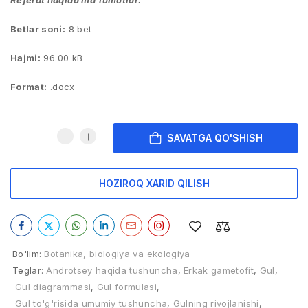
Referat haqida ma’lumotlar:
Betlar soni:
8 bet
Hajmi:
96.00 kB
Format:
.docx
SAVATGA QO'SHISH
HOZIROQ XARID QILISH
Bo'lim:
Botanika, biologiya va ekologiya
Teglar:
Androtsey haqida tushuncha
,
Erkak gametofit
,
Gul
,
Gul diagrammasi
,
Gul formulasi
,
Gul tо'g'risida umumiy tushuncha
,
Gulning rivojlanishi
,