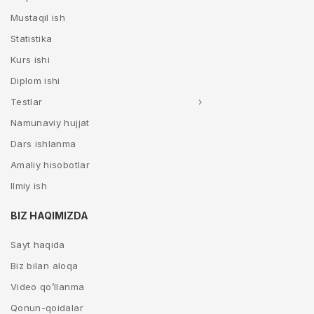
Mustaqil ish
Statistika
Kurs ishi
Diplom ishi
Testlar
Namunaviy hujjat
Dars ishlanma
Amaliy hisobotlar
Ilmiy ish
BIZ HAQIMIZDA
Sayt haqida
Biz bilan aloqa
Video qo’llanma
Qonun-qoidalar