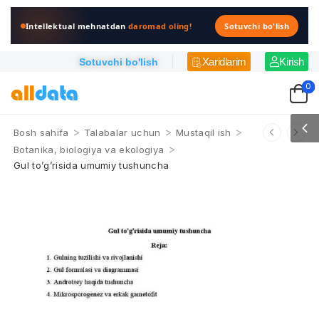
Intellektual mehnatdan
daromad oling!
Sotuvchi bo'lish
Xaridlarim
Kirish
Sotuvchi bo'lish
0
>
>
>
Bosh sahifa
Talabalar uchun
Mustaqil ish
>
Botanika, biologiya va ekologiya
Gul tо’g’risida umumiy tushuncha