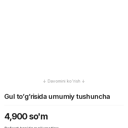
Gul tо’g’risida umumiy tushuncha
4,900
so'm