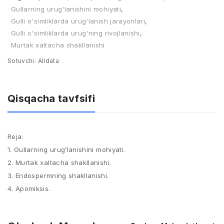
Gullarning urug'lanishini mohiyati
,
Gulli о'simliklarda urug'lanish jarayonlari
,
Gulli о'simliklarda urug'ning rivojlanishi
,
Murtak xaltacha shakllanishi
Sotuvchi:
Alldata
Qisqacha tavfsifi
Reja:
1. Gullarning urug’lanishini mohiyati.
2. Murtak xaltacha shakllanishi.
3. Endospermning shakllanishi.
4. Apomiksis.