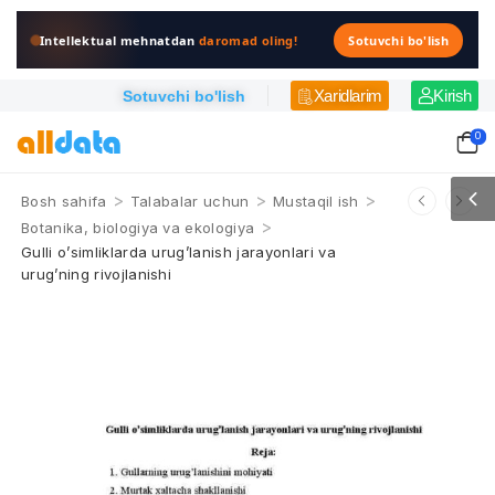
Intellektual mehnatdan
daromad oling!
Sotuvchi bo'lish
Xaridlarim
Kirish
Sotuvchi bo'lish
0
>
>
>
Bosh sahifa
Talabalar uchun
Mustaqil ish
>
Botanika, biologiya va ekologiya
Gulli о’simliklarda urug’lanish jarayonlari va
urug’ning rivojlanishi