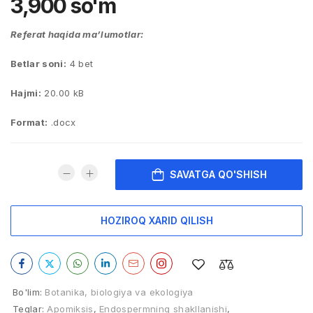
3,900
so'm
Referat haqida ma’lumotlar:
Betlar soni:
4 bet
Hajmi:
20.00 kB
Format:
.docx
SAVATGA QO'SHISH
HOZIROQ XARID QILISH
Bo'lim:
Botanika, biologiya va ekologiya
Teglar:
Apomiksis
,
Endospermning shakllanishi
,