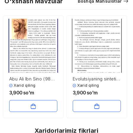
O'xshash Mavzular
Boshqa Mahsulotlar
Abu Ali Ibn Sino (980 –
Evolutsiyaning sintetik
1037)
nazariyasi
Xarid qiling
Xarid qiling
3,900
so'm
3,900
so'm
Xaridorlarimiz fikrlari