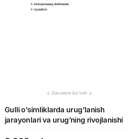
Gulli о’simliklarda urug’lanish
jarayonlari va urug’ning rivojlanishi