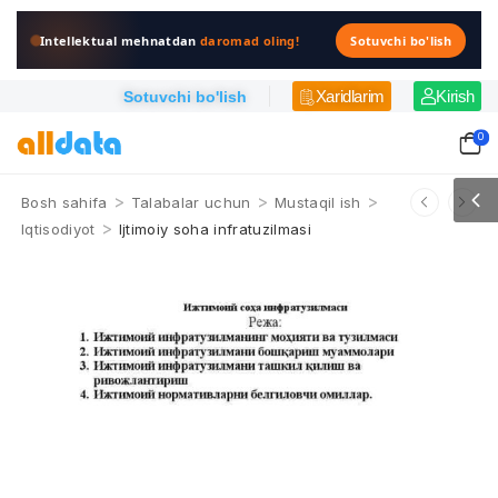
Intellektual mehnatdan
daromad oling!
Sotuvchi bo'lish
Xaridlarim
Kirish
Sotuvchi bo'lish
0
>
>
>
Bosh sahifa
Talabalar uchun
Mustaqil ish
>
Iqtisodiyot
Ijtimoiy soha infratuzilmasi