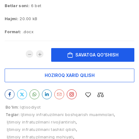
Betlar soni:
6 bet
Hajmi:
20.00 kB
Format:
.docx
SAVATGA QO'SHISH
HOZIROQ XARID QILISH
Bo'lim:
Iqtisodiyot
Teglar:
Ijtimoiy infratuzilmani boshqarish muammolari
,
Ijtimoiy infratuzilmani rivojlantirish
,
Ijtimoiy infratuzilmani tashkil qilish
,
Ijtimoiy infratuzilmaning mohiyati
,