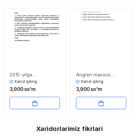
2015-yilga
Angren maxsus
mo’ljallangan iqtisodiy
industrial zonasi
Xarid qiling
Xarid qiling
dasturning eng muhim
3,900
so'm
3,900
so'm
ustuvor yo’nalishlarini
amalga oshirish
bo’yicha qabul
qilingan chora-
tadbirlar
Xaridorlarimiz fikrlari