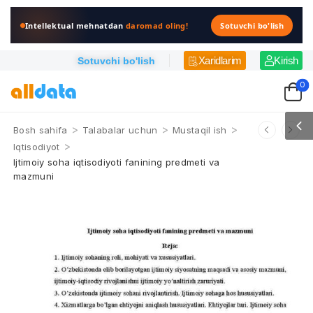
Intellektual mehnatdan
daromad oling!
Sotuvchi bo'lish
Xaridlarim
Kirish
Sotuvchi bo'lish
0
>
>
>
Bosh sahifa
Talabalar uchun
Mustaqil ish
>
Iqtisodiyot
Ijtimoiy soha iqtisodiyoti fanining predmeti va
mazmuni