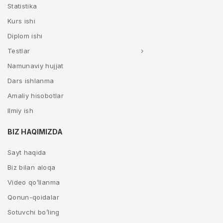
Statistika
Kurs ishi
Diplom ishi
Testlar
Namunaviy hujjat
Dars ishlanma
Amaliy hisobotlar
Ilmiy ish
BIZ HAQIMIZDA
Sayt haqida
Biz bilan aloqa
Video qo’llanma
Qonun-qoidalar
Sotuvchi bo’ling