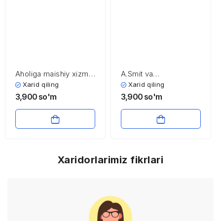
Aholiga maishiy xizmat
A.Smit va
ko’rsatish sohasining
D.Rikardolarning
Xarid qiling
Xarid qiling
iqtisodiyoti va
iqtisodiy ta’limotlari
3,900
so'm
3,900
so'm
menejmenti
Xaridorlarimiz fikrlari