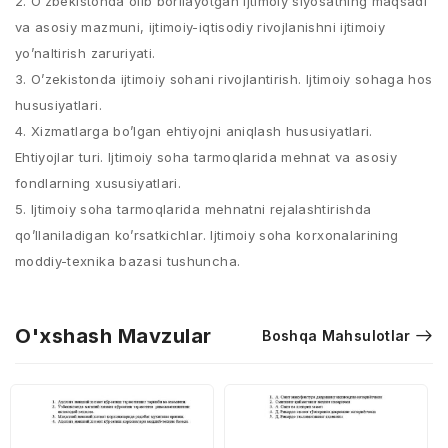
2. O’zbekistonda olib borilayotgan ijtimoiy siyosatning maqsadi
va asosiy mazmuni, ijtimoiy-iqtisodiy rivojlanishni ijtimoiy
yo’naltirish zaruriyati.
3. O’zekistonda ijtimoiy sohani rivojlantirish. Ijtimoiy sohaga hos
hususiyatlari.
4. Xizmatlarga bo’lgan ehtiyojni aniqlash hususiyatlari.
Ehtiyojlar turi. Ijtimoiy soha tarmoqlarida mehnat va asosiy
fondlarning xususiyatlari.
5. Ijtimoiy soha tarmoqlarida mehnatni rejalashtirishda
qo’llaniladigan ko’rsatkichlar. Ijtimoiy soha korxonalarining
moddiy-texnika bazasi tushuncha.
O'xshash Mavzular
Boshqa Mahsulotlar