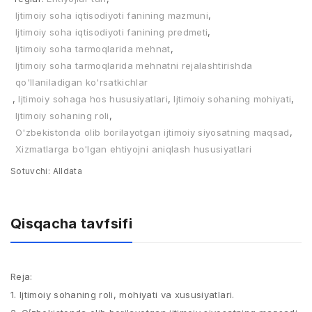
Ijtimoiy soha iqtisodiyoti fanining mazmuni
,
Ijtimoiy soha iqtisodiyoti fanining predmeti
,
Ijtimoiy soha tarmoqlarida mehnat
,
Ijtimoiy soha tarmoqlarida mehnatni rejalashtirishda
qo'llaniladigan ko'rsatkichlar
,
Ijtimoiy sohaga hos hususiyatlari
,
Ijtimoiy sohaning mohiyati
,
Ijtimoiy sohaning roli
,
O'zbekistonda olib borilayotgan ijtimoiy siyosatning maqsad
,
Xizmatlarga bo'lgan ehtiyojni aniqlash hususiyatlari
Sotuvchi:
Alldata
Qisqacha tavfsifi
Reja:
1. Ijtimoiy sohaning roli, mohiyati va xususiyatlari.