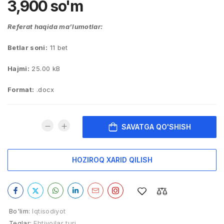
3,900
so'm
Referat haqida ma’lumotlar:
Betlar soni:
11 bet
Hajmi:
25.00 kB
Format:
.docx
SAVATGA QO'SHISH
HOZIROQ XARID QILISH
Bo'lim:
Iqtisodiyot
Teglar:
Ehtiyojlar turi
,