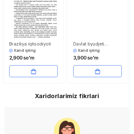
Braziliya iqtisodiyoti
Davlat byudjeti
xarajatlari
Xarid qiling
Xarid qiling
2,900
so'm
3,900
so'm
Xaridorlarimiz fikrlari