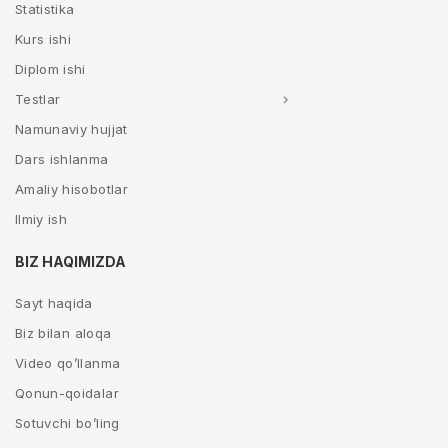
Statistika
Kurs ishi
Diplom ishi
Testlar
Namunaviy hujjat
Dars ishlanma
Amaliy hisobotlar
Ilmiy ish
BIZ HAQIMIZDA
Sayt haqida
Biz bilan aloqa
Video qo’llanma
Qonun-qoidalar
Sotuvchi bo’ling