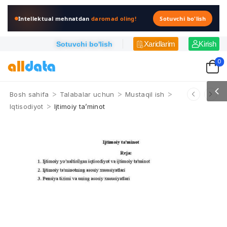
Intellektual mehnatdan
daromad oling!
Sotuvchi bo'lish
Xaridlarim
Kirish
Sotuvchi bo'lish
0
>
>
>
Bosh sahifa
Talabalar uchun
Mustaqil ish
>
Iqtisodiyot
Ijtimoiy ta’minot