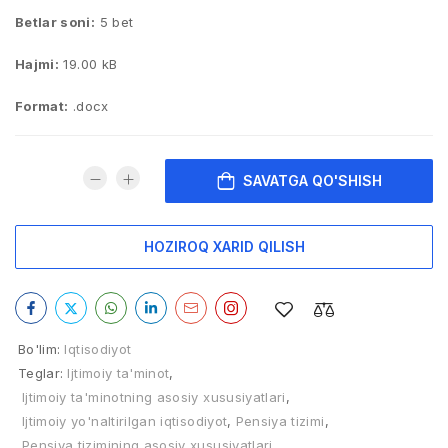
Betlar soni:
5 bet
Hajmi:
19.00 kB
Format:
.docx
SAVATGA QO'SHISH
HOZIROQ XARID QILISH
Bo'lim:
Iqtisodiyot
Teglar:
Ijtimoiy ta'minot
,
Ijtimoiy ta'minotning asosiy xususiyatlari
,
Ijtimoiy yo'naltirilgan iqtisodiyot
,
Pensiya tizimi
,
Pensiya tizimining asosiy xususiyatlari