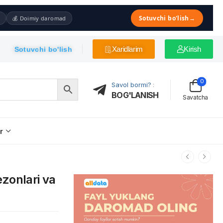
Sotuvchi bo'lish
→
💰 Doimiy daromad
Xaridlarim
Kirish
Sotuvchi bo'lish
0
Savol bormi?
:
BOG'LANISH
Savatcha
r
zonlari va