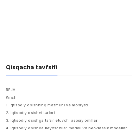
Qisqacha tavfsifi
REJA
Kirish
1. Iqtisodiy o’sishning mazmuni va mohiyati
2. Iqtisodiy o’sishni turlari
3. Iqtisodiy o’sishga ta’sir etuvchi asosiy omillar
4. Iqtisodiy o’sishda Keynschilar modeli va neoklassik modellar