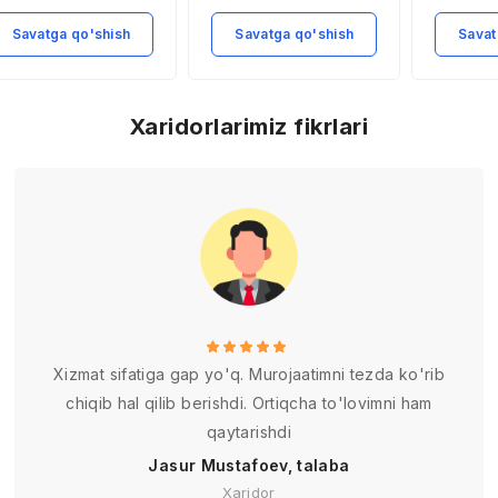
sosiy belgilari
Savatga qo'shish
Savatga qo'shish
Savat
Xaridorlarimiz fikrlari
Xizmat sifatiga gap yo'q. Murojaatimni tezda ko'rib
chiqib hal qilib berishdi. Ortiqcha to'lovimni ham
qaytarishdi
Jasur Mustafoev, talaba
Xaridor