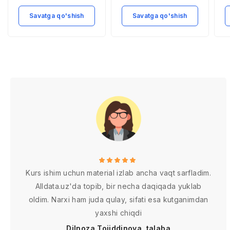
jarayonlarning
a
asosiy xususiyatlari
Savatga qo'shish
Savatga qo'shish
va rivojlanish
istiqbollari
Kurs ishim uchun material izlab ancha vaqt sarfladim.
Alldata.uz'da topib, bir necha daqiqada yuklab
oldim. Narxi ham juda qulay, sifati esa kutganimdan
yaxshi chiqdi
Dilnoza Tojiddinova, talaba