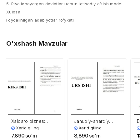
5. Rivojlanayotgan davlatlar uchun iqtisodiy o’sish modeli
Xulosa
Foydalinilgan adabiyotlar ro’yxati
O'xshash Mavzular
Xalqaro biznes:
Janubiy-sharqiy
B
muhit, iqtisodiy
Osiyo mintaqasida
i
Xarid qiling
Xarid qiling
integratsiya, bozor
integratsion
m
7,890
so'm
8,890
so'm
1