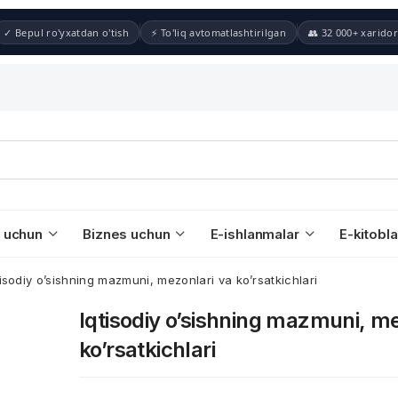
✓ Bepul ro'yxatdan o'tish
⚡ To'liq avtomatlashtirilgan
👥 32 000+ xaridor
 uchun
Biznes uchun
E-ishlanmalar
E-kitobla
tisodiy o’sishning mazmuni, mezonlari va ko’rsatkichlari
Iqtisodiy o’sishning mazmuni, me
ko’rsatkichlari