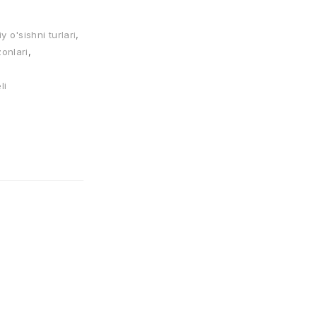
iy o'sishni turlari
,
zonlari
,
li