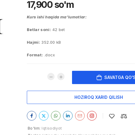
17,900
so'm
Kurs ishi haqida ma’lumotlar:
Betlar soni:
42 bet
Hajmi:
352.00 kB
Format:
.docx
SAVATGA QO'
HOZIROQ XARID QILISH
Bo'lim:
Iqtisodiyot