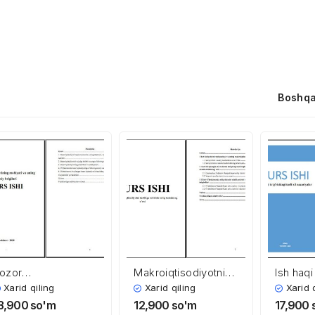
Boshqa
ozor
Makroiqtisodiyotni
Ish haqi
qtisodiyotining
tartibga solishda
turli xil
Xarid qiling
Xarid qiling
Xarid 
ohiyati va uning
soliq tizimining o’rni
3,900
so'm
12,900
so'm
17,900