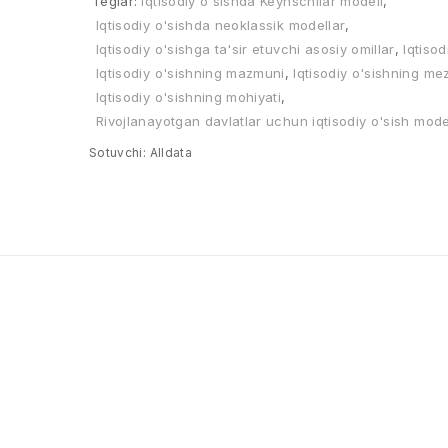
Teglar:
Iqtisodiy o'sishda Keynschilar modeli
,
Iqtisodiy o'sishda neoklassik modellar
,
Iqtisodiy o'sishga ta'sir etuvchi asosiy omillar
,
Iqtisod
Iqtisodiy o'sishning mazmuni
,
Iqtisodiy o'sishning me
Iqtisodiy o'sishning mohiyati
,
Rivojlanayotgan davlatlar uchun iqtisodiy o'sish mode
Sotuvchi:
Alldata