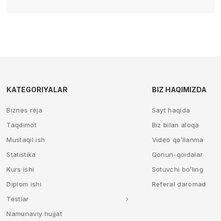
KATEGORIYALAR
BIZ HAQIMIZDA
Biznes reja
Sayt haqida
Taqdimot
Biz bilan aloqa
Mustaqil ish
Video qo’llanma
Statistika
Qonun-qoidalar
Kurs ishi
Sotuvchi bo’ling
Diplom ishi
Referal daromad
Testlar
Namunaviy hujjat