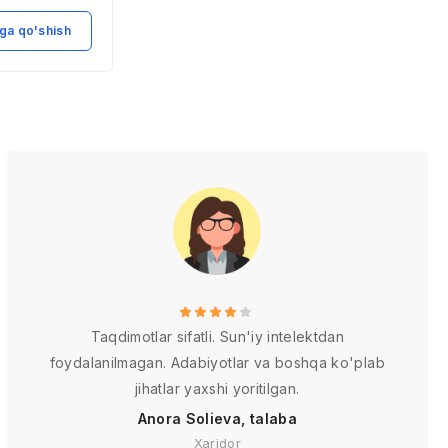
tengsizligi»
(O’zbekiston
ga qo'shish
Savatga qo'shish
misolida)
Taqdimotlar sifatli. Sun'iy intelektdan
foydalanilmagan. Adabiyotlar va boshqa ko'plab
jihatlar yaxshi yoritilgan.
Anora Solieva, talaba
Xaridor