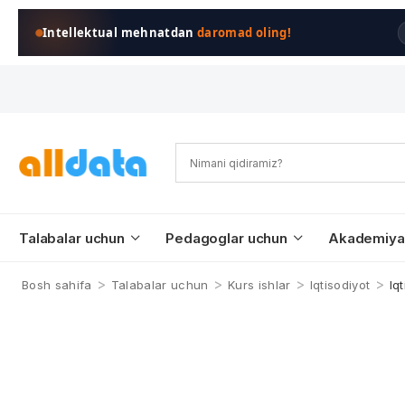
Intellektual mehnatdan
daromad oling!
Talabalar uchun
Pedagoglar uchun
Akademiya
>
>
>
>
Bosh sahifa
Talabalar uchun
Kurs ishlar
Iqtisodiyot
Iq