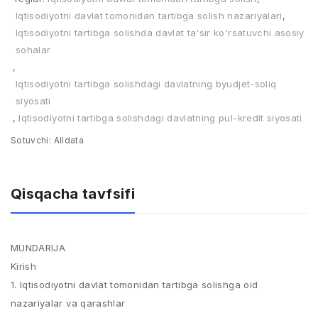
Iqtisodiyotni davlat tomonidan tartibga solish nazariyalari
,
Iqtisodiyotni tartibga solishda davlat ta'sir ko'rsatuvchi asosiy
sohalar
,
Iqtisodiyotni tartibga solishdagi davlatning byudjet-soliq
siyosati
,
Iqtisodiyotni tartibga solishdagi davlatning pul-kredit siyosati
Sotuvchi:
Alldata
Qisqacha tavfsifi
MUNDARIJA
Kirish
1. Iqtisodiyotni davlat tomonidan tartibga solishga oid
nazariyalar va qarashlar