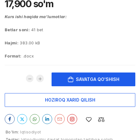
17,900
so'm
Kurs ishi haqida ma’lumotlar:
Betlar soni:
41 bet
Hajmi:
383.00 kB
Format:
.docx
SAVATGA QO'SHISH
HOZIROQ XARID QILISH
Bo'lim:
Iqtisodiyot
Teglar:
Iqtisodiyotni davlat tomonidan tartibga solish
,