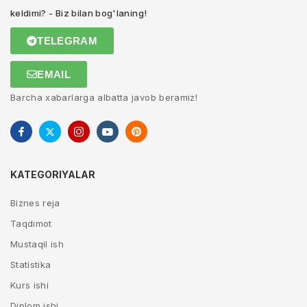
keldimi? - Biz bilan bog'laning!
TELEGRAM
EMAIL
Barcha xabarlarga albatta javob beramiz!
KATEGORIYALAR
Biznes reja
Taqdimot
Mustaqil ish
Statistika
Kurs ishi
Diplom ishi