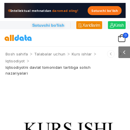
Intellektual mehnatdan
daromad oling!
Sotuvchi bo'lish
Xaridlarim
Kirish
Sotuvchi bo'lish
0
>
>
>
Bosh sahifa
Talabalar uchun
Kurs ishlar
>
Iqtisodiyot
Iqtisodiyotni davlat tomonidan tartibga solish
nazariyalari