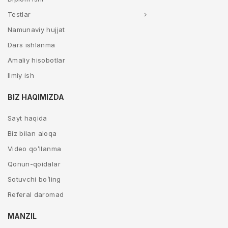
Testlar
Namunaviy hujjat
Dars ishlanma
Amaliy hisobotlar
Ilmiy ish
BIZ HAQIMIZDA
Sayt haqida
Biz bilan aloqa
Video qo’llanma
Qonun-qoidalar
Sotuvchi bo’ling
Referal daromad
MANZIL