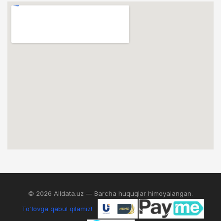
© 2026 Alldata.uz — Barcha huquqlar himoyalangan.
To'lovga qabul qilamiz!