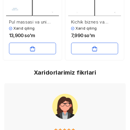
Pul massasi va uni
Kichik biznes va
tartibga solish
tadbirkorlikni
Xarid qiling
Xarid qiling
muammolari
rivojlantirishda
13,900
so'm
7,990
so'm
investitsiyalarning o’rni
va ahamiyati
Xaridorlarimiz fikrlari