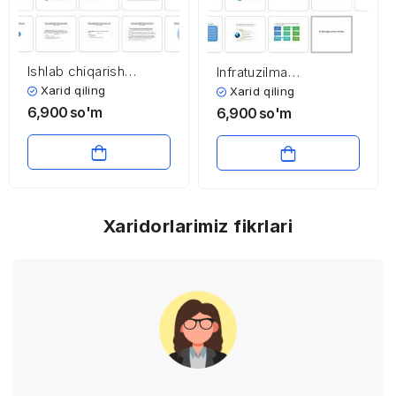
Ishlab chiqarish
Infratuzilma
samaradorligini
shakllanishining xorijiy
Xarid qiling
Xarid qiling
oshirishda infratuzilma
tajribalari
6,900
so'm
6,900
so'm
xizmatini baholash
Xaridorlarimiz fikrlari