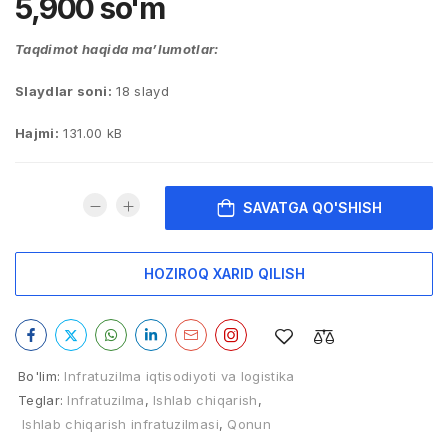
5,900
so'm
Taqdimot haqida ma’lumotlar:
Slaydlar soni:
18 slayd
Hajmi:
131.00 kB
SAVATGA QO'SHISH
HOZIROQ XARID QILISH
Bo'lim:
Infratuzilma iqtisodiyoti va logistika
Teglar:
Infratuzilma
,
Ishlab chiqarish
,
Ishlab chiqarish infratuzilmasi
,
Qonun