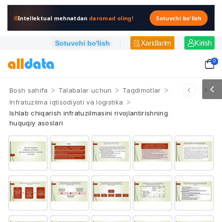
Intellektual mehnatdan
daromad oling!
Sotuvchi bo'lish
Xaridlarim
Kirish
Sotuvchi bo'lish
0
>
>
>
Bosh sahifa
Talabalar uchun
Taqdimotlar
>
Infratuzilma iqtisodiyoti va logistika
Ishlab chiqarish infratuzilmasini rivojlantirishning
huquqiy asoslari