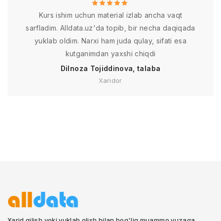
Kurs ishim uchun material izlab ancha vaqt
sarfladim. Alldata.uz'da topib, bir necha daqiqada
yuklab oldim. Narxi ham juda qulay, sifati esa
kutganimdan yaxshi chiqdi
Dilnoza Tojiddinova, talaba
Xaridor
Xarid qilish yoki yuklab olish bilan bog'liq muammo yuzaga