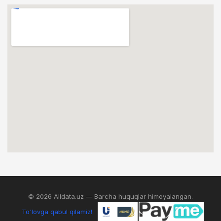
© 2026 Alldata.uz — Barcha huquqlar himoyalangan.
To'lovga qabul qilamiz!