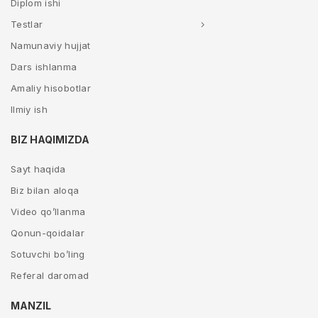
Diplom ishi
Testlar
Namunaviy hujjat
Dars ishlanma
Amaliy hisobotlar
Ilmiy ish
BIZ HAQIMIZDA
Sayt haqida
Biz bilan aloqa
Video qo’llanma
Qonun-qoidalar
Sotuvchi bo’ling
Referal daromad
MANZIL